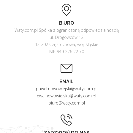
BIURO
Waty.com.pl Spółka z ograniczoną odpowiedzialnością
ul. Drogowców 12
42-202 Częstochowa, woj. śląskie
NIP 949 226 22 70
EMAIL
pawel.nowowiejski@waty.com.pl
ewa.nowowiejska@waty.com.pl
biuro@waty.com.pl
ZADZWOŃ DO NAS