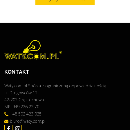
KONTAKT
Waty.com.pl Spółka z ograniczoną odpowiedzialnością.
ul. Drogowców 12
42-202 Częstochowa
NIP: 949 226 22 70
+48 502 423 025
biuro@waty.com.pl