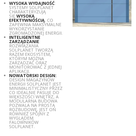
WYSOKA WYDAJNOŚĆ
:
SYSTEMY SOLPLANET
CHARAKTERYZUJĄ
SIĘ
WYSOKĄ
EFEKTYWNOŚCIĄ
, CO
ZAPEWNIA MAKSYMALNE
WYKORZYSTANIE
ZGROMADZONEJ ENERGII.
INTELIGENTNE
ZARZĄDZANIE
:
ROZWIĄZANIA
SOLPLANET TWORZĄ
RAZEM EKOSYSTEM,
KTÓRYM MOŻNA
ZARZĄDZAĆ ORAZ
MONITOROWAĆ Z JEDNEJ
APLIKACJI.
NOWATORSKI DESIGN:
DESIGN MAGAZYNÓW
ENERGII SOLPLANET JEST
MINIMALISTYCZNY PRZEZ
CO IDEALNIE PASUJE DO
WIĘKSZOŚCI WNĘTRZ, A
MODULARNA BUDOWA
POZWALA NA PROSTĄ
ROZBUDOWĘ. JEST ON
RÓWNIEŻ SPÓJNY Z
WYGLĄDEM
FALOWNIKÓW
SOLPLANET.