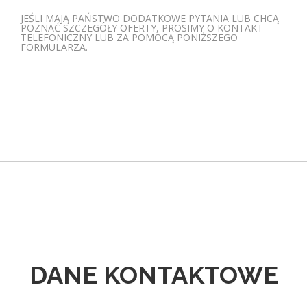
JEŚLI MAJĄ PAŃSTWO DODATKOWE PYTANIA LUB CHCĄ
POZNAĆ SZCZEGÓŁY OFERTY, PROSIMY O KONTAKT
TELEFONICZNY LUB ZA POMOCĄ PONIŻSZEGO
FORMULARZA.
DANE KONTAKTOWE