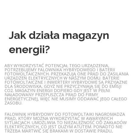
Jak działa magazyn
energii?
ABY WYKORZYSTAĆ POTENCJAŁ TEGO URZĄDZENIA,
POTRZEBUJEMY FALOWNIKA HYBRYDOWEGO I BATERII
FOTOWOLTAICZNYCH. PRZEKAZUJĄ ONE PRĄD DO ZASILANIA
URZĄDZEŃ ELEKTRYCZNYCH W NASZYM DOMU. BATERIE
FOTOWOLTAICZNE I INWERTERY HYBRYDOWE SĄ PRZYJAZNE
DLA ŚRODOWISKA, GDYŻ NIE PRZYCZYNIAJĄ SIĘ DO EMISJI
CO2. MAGAZYN ENERGII DOPIERO GDY JEST W PEŁNI
NAŁADOWANY PRZEPUSZCZA PRĄD DO FIRMY
ENERGETYCZNEJ, WIĘC NIE MUSIMY ODDAWAĆ JEGO CAŁEGO
ZASOBU.
FALOWNIK HYBRYDOWY DO FOTOWOLTAIKI NAGROMADZA
PRĄD, KTÓRY MOŻNA WYKORZYSTAĆ W AWARYJNYCH
SYTUACJACH. UMOŻLIWIA TO NIEZALEŻNOŚĆ OD ZAKŁADÓW
ELEKTRYCZNYCH, CO JEST DUŻYM ATUTEM. PONADTO NIE
TRZEBA MARTWIĆ SIĘ BRAKAMI W DOSTAWIE PRĄDU,