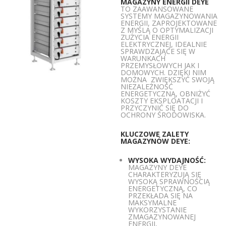
MAGAZYNY ENERGII DEYE
TO ZAAWANSOWANE
SYSTEMY MAGAZYNOWANIA
ENERGII, ZAPROJEKTOWANE
Z MYŚLĄ O OPTYMALIZACJI
ZUŻYCIA ENERGII
ELEKTRYCZNEJ, IDEALNIE
SPRAWDZAJĄCE SIĘ W
WARUNKACH
PRZEMYSŁOWYCH JAK I
DOMOWYCH. DZIĘKI NIM
MOŻNA ZWIĘKSZYĆ SWOJĄ
NIEZALEŻNOŚĆ
ENERGETYCZNĄ, OBNIŻYĆ
KOSZTY EKSPLOATACJI I
PRZYCZYNIĆ SIĘ DO
OCHRONY ŚRODOWISKA.
KLUCZOWE ZALETY
MAGAZYNÓW DEYE:
WYSOKA WYDAJNOŚĆ:
MAGAZYNY DEYE
CHARAKTERYZUJĄ SIĘ
WYSOKĄ SPRAWNOŚCIĄ
ENERGETYCZNĄ, CO
PRZEKŁADA SIĘ NA
MAKSYMALNE
WYKORZYSTANIE
ZMAGAZYNOWANEJ
ENERGII,