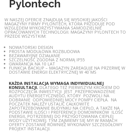
Pylontech
W NASZEJ OFERCIE ZNAJDUJĄ SIĘ WYSOKIEJ JAKOŚCI
MAGAZYNY FIRMY PYLONTECH, KTÓRA PRZODUJE POD
WZGLĘDEM WYKORZYSTYWANIA SAMODZIELNIE
OPRACOWANYCH TECHNOLOGII. MAGAZYNY PYLONTECH TO
PRZEDE WSZYSTKIM:
NOWATORSKI DESIGN
PROSTA MODUŁOWA ROZBUDOWA
BEZAWARYJNE DZIAŁANIE
SZCZELNOŚĆ ZGODNA Z NORMĄ IP55
GWARANCJA NA 10 LAT
FUNKCJA BACKUP – MAGAZYN ZAREAGUJE NA PRZERWĘ W
DOSTAWIE ENERGII ELEKTRYCZNEJ W 40 MS
KAŻDA INSTALACJA WYMAGA INDYWIDUALNEJ
KONSULTACJI.
DLATEGO TEŻ PIERWSZYM KROKIEM DO
ROZPOCZĘCIA INWESTYCJI JEST
PRZEPROWADZENIE
AUDYTU ENERGETYCZNEGO, KTÓRY
POZWOLI NA
DOBRANIE ODPOWIEDNIEJ MOCY POMPY CIEPŁA. NA
POCZĄTEK NALEŻY USTALIĆ CAŁKOWITE
ZAPOTRZEBOWANIE BUDYNKU NA CIEPŁO, A TAKŻE NA
PODSTAWIE ILOŚCI I PREFERENCJI DOMOWNIKÓW ILOŚĆ
ENERGII, POTRZEBNEJ DO PRZYGOTOWANIA CIEPŁEJ
WODY UŻYTKOWEJ. TYM ZAJMIEMY SIĘ MY! W RAMACH
OFERTY ZOSTANIE RÓWNIEŻ WYKONANY SZCZEGÓŁOWY
PROJEKT INSTALACJI.