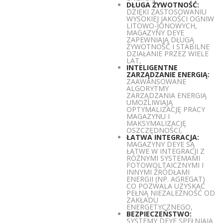
DŁUGA ŻYWOTNOŚĆ:
DZIĘKI ZASTOSOWANIU
WYSOKIEJ JAKOŚCI OGNIW
LITOWO-JONOWYCH,
MAGAZYNY DEYE
ZAPEWNIAJĄ DŁUGĄ
ŻYWOTNOŚĆ I STABILNE
DZIAŁANIE PRZEZ WIELE
LAT,
INTELIGENTNE
ZARZĄDZANIE ENERGIĄ:
ZAAWANSOWANE
ALGORYTMY
ZARZĄDZANIA ENERGIĄ
UMOŻLIWIAJĄ
OPTYMALIZACJĘ PRACY
MAGAZYNU I
MAKSYMALIZACJĘ
OSZCZĘDNOŚCI,
ŁATWA INTEGRACJA:
MAGAZYNY DEYE SĄ
ŁATWE W INTEGRACJI Z
RÓŻNYMI SYSTEMAMI
FOTOWOLTAICZNYMI I
INNYMI ŹRÓDŁAMI
ENERGII (NP. AGREGAT)
CO POZWALA UZYSKAĆ
PEŁNĄ NIEZALEŻNOŚĆ OD
ZAKŁADU
ENERGETYCZNEGO,
BEZPIECZEŃSTWO:
SYSTEMY DEYE SPEŁNIAJĄ