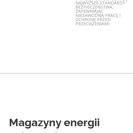
NAJWYŻSZE STANDARDY
BEZPIECZEŃSTWA,
ZAPEWNIAJĄC
NIEZAWODNĄ PRACĘ I
OCHRONĘ PRZED
PRZECIĄŻENIAMI.
Magazyny energii