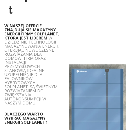
t
W NASZEJ OFERCIE
ZNAJDUJĄ SIĘ MAGAZYNY
ENERGII FIRMY SOLPLANET,
KTÓRA JEST LIDEREM
W
DZIEDZINIE TECHNOLOGII
MAGAZYNOWANIA ENERGII,
OFERUJĄC NOWOCZESNE
ROZWIĄZANIA DLA
DOMÓW, FIRM ORAZ
INSTALACJI
PRZEMYSŁOWYCH.
STANOWIĄ IDEALNE
UZUPEŁNIENIE DLA
FALOWNIKÓW
HYBRYDOWYCH
SOLPLANET. SĄ ŚWIETNYM
ROZWIĄZANIEM DO
ZWIĘKSZANIA
AUTOKONSUMPCJI W
NASZYM DOMU.
DLACZEGO WARTO
WYBRAĆ MAGAZYNY
ENERGII SOLPLANET?