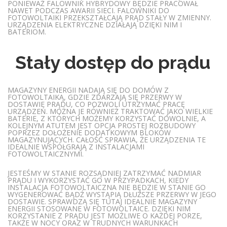
PONIEWAŻ FALOWNIK HYBRYDOWY BĘDZIE PRACOWAŁ
NAWET PODCZAS AWARII SIECI. FALOWNIKI DO
FOTOWOLTAIKI PRZEKSZTAŁCAJĄ PRĄD STAŁY W ZMIENNY.
URZĄDZENIA ELEKTRYCZNE DZIAŁAJĄ DZIĘKI NIM I
BATERIOM.
Stały dostęp do prądu
MAGAZYNY ENERGII NADAJĄ SIĘ DO DOMÓW Z
FOTOWOLTAIKĄ, GDZIE ZDARZAJĄ SIĘ PRZERWY W
DOSTAWIE PRĄDU, CO POZWOLI UTRZYMAĆ PRACĘ
URZĄDZEŃ. MOŻNA JE RÓWNIEŻ TRAKTOWAĆ JAKO WIELKIE
BATERIE, Z KTÓRYCH MOŻEMY KORZYSTAĆ DOWOLNIE, A
KOLEJNYM ATUTEM JEST OPCJA PROSTEJ ROZBUDOWY
POPRZEZ DOŁOŻENIE DODATKOWYM BLOKÓW
MAGAZYNUJĄCYCH. CAŁOŚĆ SPRAWIA, ŻE URZĄDZENIA TE
IDEALNIE WSPÓŁGRAJĄ Z INSTALACJAMI
FOTOWOLTAICZNYMI.
JESTEŚMY W STANIE ROZSĄDNIEJ ZATRZYMAĆ NADMIAR
PRĄDU I WYKORZYSTAĆ GO W PRZYPADKACH, KIEDY
INSTALACJA FOTOWOLTAICZNA NIE BĘDZIE W STANIE GO
WYGENEROWAĆ BĄDŹ WYSTĄPIĄ DŁUŻSZE PRZERWY W JEGO
DOSTAWIE. SPRAWDZĄ SIĘ TUTAJ IDEALNIE MAGAZYNY
ENERGII STOSOWANE W FOTOWOLTAICE. DZIĘKI NIM
KORZYSTANIE Z PRĄDU JEST MOŻLIWE O KAŻDEJ PORZE,
TAKŻE W NOCY ORAZ W TRUDNYCH WARUNKACH