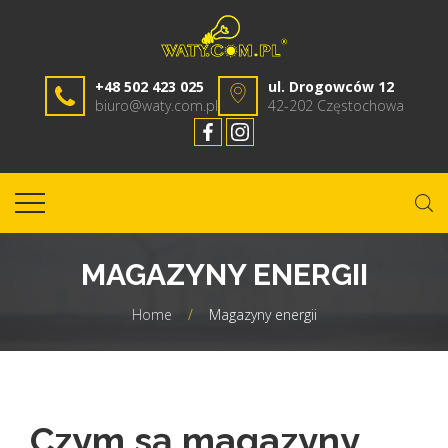
+48 502 423 025
ul. Drogowców 12
biuro@waty.com.pl
42-202 Częstochowa
MAGAZYNY ENERGII
Home
/
Magazyny energii
Czym są magazyny