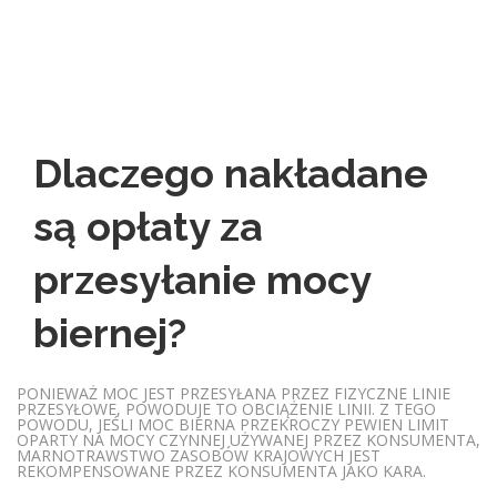
Dlaczego nakładane
są opłaty za
przesyłanie mocy
biernej?
PONIEWAŻ MOC JEST PRZESYŁANA PRZEZ FIZYCZNE LINIE
PRZESYŁOWE, POWODUJE TO OBCIĄŻENIE LINII. Z TEGO
POWODU, JEŚLI MOC BIERNA PRZEKROCZY PEWIEN LIMIT
OPARTY NA MOCY CZYNNEJ UŻYWANEJ PRZEZ KONSUMENTA,
MARNOTRAWSTWO ZASOBÓW KRAJOWYCH JEST
REKOMPENSOWANE PRZEZ KONSUMENTA JAKO KARA.