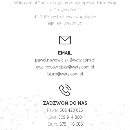
Waty.com.pl Spółka z ograniczoną odpowiedzialnością
ul. Drogowców 12
42-202 Częstochowa, woj. śląskie
NIP 949 226 22 70
EMAIL
pawel.nowowiejski@waty.com.pl
ewa.nowowiejska@waty.com.pl
biuro@waty.com.pl
ZADZWOŃ DO NAS
Paweł:
502 423 025
Ewa:
509 914 800
Biuro:
575 118 606