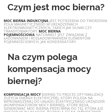
Czym jest moc bierna?
MOC BIERNA
INDUKCYJNA
JEST POTRZEBNA DO TWORZENIA
POLA MAGNETYCZNEGO W URZĄDZENIACH
ELEKTROMAGNETYCZNYCH, TAKICH JAK SILNIKI CZY
TRANSFORMATORY.
MOC BIERNA
POJEMNOŚCIOWA
NATOMIAST JEST ZWIĄZANA Z
ŁADOWANIEM I ROZŁADOWYWANIEM ELEMENTÓW
POJEMNOŚCIOWYCH, JAK KONDENSATORY.
Na czym polega
kompensacja mocy
biernej?
KOMPENSACJA MOCY
BIERNEJ TO PROCES OPTYMALIZACJI
ZUŻYCIA ENERGII ELEKTRYCZNEJ, KTÓRY POLEGA NA
WPROWADZENIU DO UKŁADU ELEKTRYCZNEGO URZĄDZEŃ
(KOMPENSATORÓW MOCY BIERNEJ), KTÓRE BĘDĄ
GENEROWAĆ MOC BIERNĄ PRZECIWNĄ DO TEJ, KTÓRA JUŻ
WYSTĘPUJE W UKŁADZIE. POZWALA TO NA ZMNIEJSZENIE