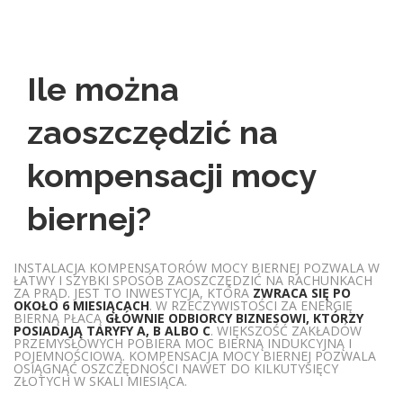
Ile można
zaoszczędzić na
kompensacji mocy
biernej?
INSTALACJA KOMPENSATORÓW MOCY BIERNEJ POZWALA W
ŁATWY I SZYBKI SPOSÓB ZAOSZCZĘDZIĆ NA RACHUNKACH
ZA PRĄD. JEST TO INWESTYCJA, KTÓRA
ZWRACA SIĘ PO
OKOŁO 6 MIESIĄCACH
. W RZECZYWISTOŚCI ZA ENERGIĘ
BIERNĄ PŁACĄ
GŁÓWNIE ODBIORCY BIZNESOWI, KTÓRZY
POSIADAJĄ TARYFY A, B ALBO C
. WIĘKSZOŚĆ ZAKŁADÓW
PRZEMYSŁOWYCH POBIERA MOC BIERNĄ INDUKCYJNĄ I
POJEMNOŚCIOWĄ. KOMPENSACJA MOCY BIERNEJ POZWALA
OSIĄGNĄĆ OSZCZĘDNOŚCI NAWET DO KILKUTYSIĘCY
ZŁOTYCH W SKALI MIESIĄCA.