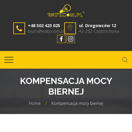
+48 502 423 025
ul. Drogowców 12
biuro@waty.com.pl
42-202 Częstochowa
KOMPENSACJA MOCY
BIERNEJ
Home
/
Kompensacja mocy biernej