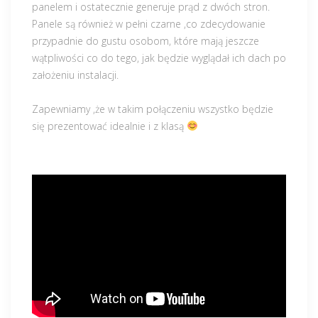
panelem i ostatecznie generuje prąd z dwóch stron.
Panele są również w pełni czarne ,co zdecydowanie
przypadnie do gustu osobom, które mają jeszcze
wątpliwości co do tego, jak będzie wyglądał ich dach po
założeniu instalacji.
Zapewniamy ,że w takim połączeniu wszystko będzie
się prezentować idealnie i z klasą