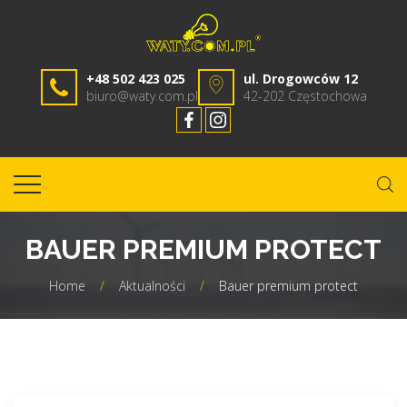
+48 502 423 025
ul. Drogowców 12
biuro@waty.com.pl
42-202 Częstochowa
BAUER PREMIUM PROTECT
Home
/
Aktualności
/
Bauer premium protect