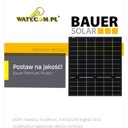
Jeżeli stawiasz na jakość, estetyczny wygląd oraz
oczekujesz najwyższej jakości ochrony