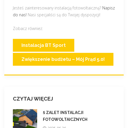
Jesteś zainteresowany instalacją fotowoltaiczną?
Napisz
do nas!
Nasi specjaliści są do Twojej dyspozycji!
Zobacz również:
Instalacja BT Sport
Zwiększenie budżetu – Mój Prąd 5.0!
CZYTAJ WIĘCEJ
5 ZALET INSTALACJI
FOTOWOLTAICZNYCH