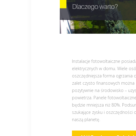
Instalacje fotowoltaiczne posiad
elektrycznych w domu. Wiele osó
oszczędniejsza forma ogrzania 
zalet czysto finansowych można z
pozytywnie na środowisko – uzys
powietrza. Panele fotowoltaiczne
będzie mniejsza niż 80%. Podsum
szukające zysku i oszczędności 
naszą planetę.