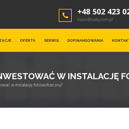
+48 502 423 0
biuro@waty.com.pl
ZACJE
OFERTA
SERWIS
DOFINANSOWANIA
KONTAK
NWESTOWAĆ W INSTALACJĘ 
ować w instalację fotowoltaiczną?