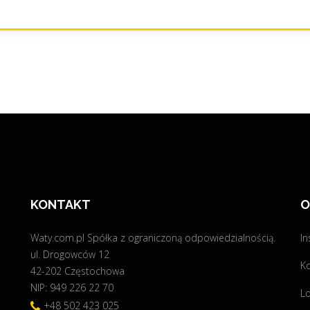
KONTAKT
O
Waty.com.pl Spółka z ograniczoną odpowiedzialnością.
In
ul. Drogowców 12
K
42-202 Częstochowa
NIP: 949 226 22 70
Lo
+48 502 423 025