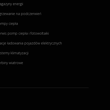
gazyny energii
grzewanie na podczerwień
ompy ciepła
rwis pomp ciepła i fotowoltaiki
acje ładowania pojazdów elektrycznych
stemy klimatyzacji
rbiny wiatrowe