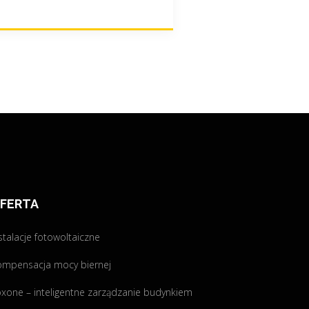
FERTA
stalacje fotowoltaiczne
ompensacja mocy biernej
xone – inteligentne zarządzanie budynkiem