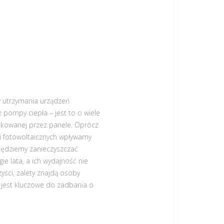
ów utrzymania urządzeń
 pompy ciepła – jest to o wiele
ukowanej przez panele. Oprócz
eli fotowoltaicznych wpływamy
 będziemy zanieczyszczać
ie lata, a ich wydajność nie
yści, zalety znajdą osoby
e jest kluczowe do zadbania o