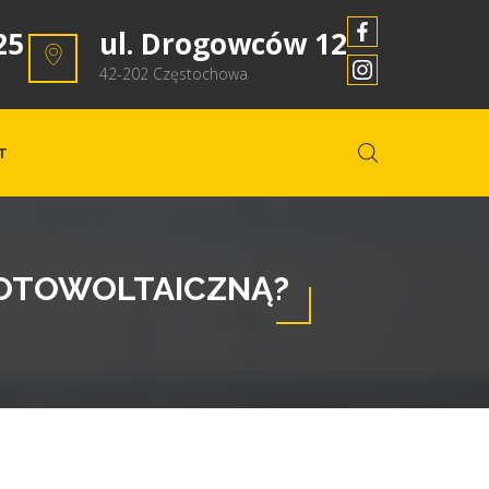
25
ul. Drogowców 12
42-202 Częstochowa
T
FOTOWOLTAICZNĄ?