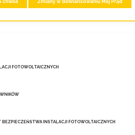
a chwila
Zmiany w dofinansowaniu Mój Prąd
ALACJI FOTOWOLTAICZNYCH
OWNIKÓW
T BEZPIECZEŃSTWA INSTALACJI FOTOWOLTAICZNYCH