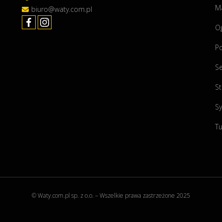
Ma
biuro@waty.com.pl
O
P
Se
St
Sy
Tu
© Waty.com.pl sp. z o.o. – Wszelkie prawa zastrzeżone 2025