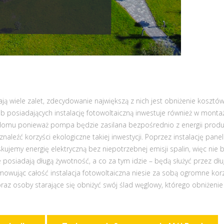
ają wiele zalet, zdecydowanie największą z nich jest obniżenie koszt
b posiadających instalację fotowoltaiczną inwestuje również w montaż
domu ponieważ pompa będzie zasilana bezpośrednio z energii prod
naleźć korzyści ekologiczne takiej inwestycji. Poprzez instalację pan
kujemy energię elektryczną bez niepotrzebnej emisji spalin, więc nie
 posiadają długą żywotność, a co za tym idzie – będą służyć przez dług
owując całość instalacja fotowoltaiczna niesie za sobą ogromne korz
oraz osoby starające się obniżyć swój ślad węglowy, którego obniżeni