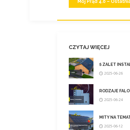
Mój Prąd 4.0 – Ostatni
CZYTAJ WIĘCEJ
5 ZALET INST
2025-06-26
RODZAJE FAL
2025-06-24
MITY NA TEMA
2025-06-12