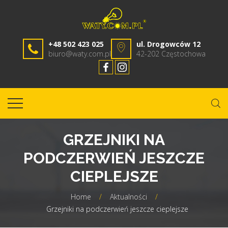
+48 502 423 025
ul. Drogowców 12
biuro@waty.com.pl
42-202 Częstochowa
GRZEJNIKI NA
PODCZERWIEŃ JESZCZE
CIEPLEJSZE
Home
/
Aktualności
/
Grzejniki na podczerwień jeszcze cieplejsze