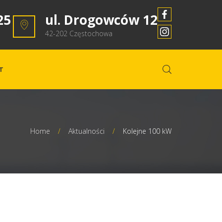
25
ul. Drogowców 12
42-202 Częstochowa
T
Home
/
Aktualności
/
Kolejne 100 kW