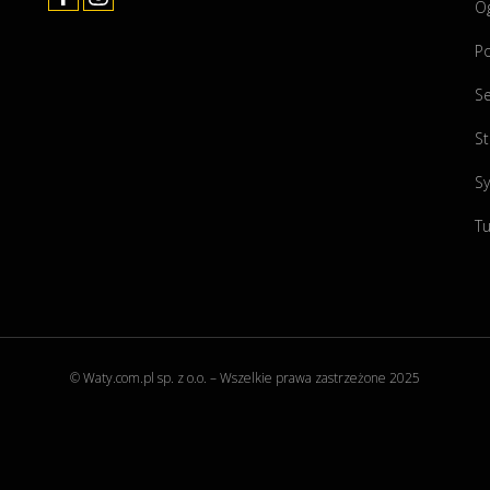
O
P
Se
St
Sy
Tu
© Waty.com.pl sp. z o.o. – Wszelkie prawa zastrzeżone 2025