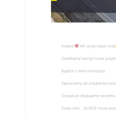
Kolejne
kW cieszy nasze oczy
Uwielbiamy tworzyć nowe projekty
Bądźcie z nami na bieżąco .
Zapraszamy do polubienia nasze
Oczywiście dziękujemy naszemu k
Dzięki nam… SŁOŃCE może prac