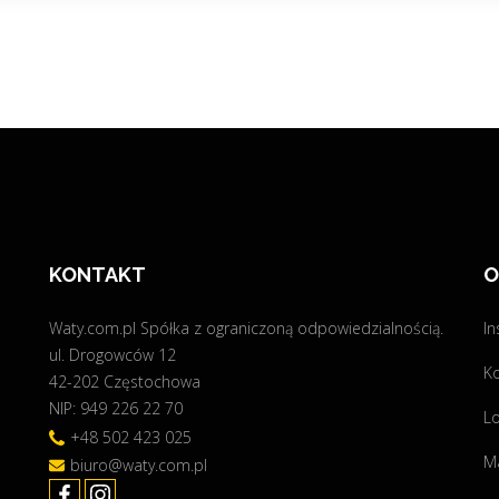
KONTAKT
O
Waty.com.pl Spółka z ograniczoną odpowiedzialnością.
In
ul. Drogowców 12
K
42-202 Częstochowa
NIP: 949 226 22 70
Lo
+48 502 423 025
Ma
biuro@waty.com.pl