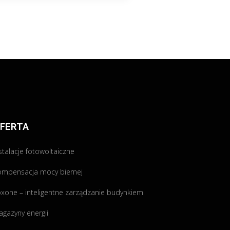
FERTA
stalacje fotowoltaiczne
ompensacja mocy biernej
xone – inteligentne zarządzanie budynkiem
gazyny energii