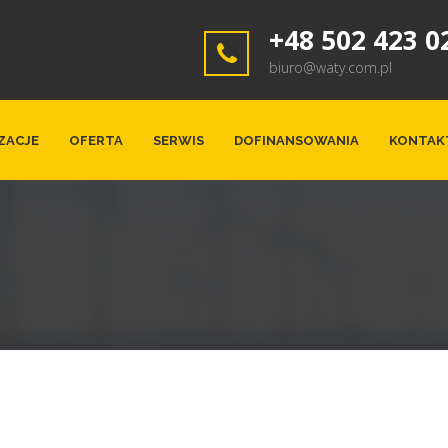
+48 502 423 0
biuro@waty.com.pl
ZACJE
OFERTA
SERWIS
DOFINANSOWANIA
KONTAK