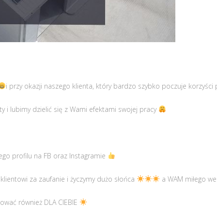
i przy okazji naszego klienta, który bardzo szybko poczuje korzyści p
 i lubimy dzielić się z Wami efektami swojej pracy
go profilu na FB oraz Instagramie
lientowi za zaufanie i życzymy dużo słońca
a WAM miłego w
ować również DLA CIEBIE