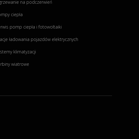
grzewanie na podczerwień
ompy ciepła
rwis pomp ciepła i fotowoltaiki
acje ładowania pojazdów elektrycznych
stemy klimatyzacji
rbiny wiatrowe