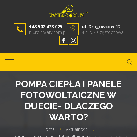
+48 502 423 025
ul. Drogowców 12
biuro@waty.com.pl
42-202 Częstochowa
POMPA CIEPŁA I PANELE
FOTOWOLTAICZNE W
DUECIE- DLACZEGO
WARTO?
Home
/
Aktualności
/
Pompa ciepła i panele fotowoltaiczne w duecie- dlaczego