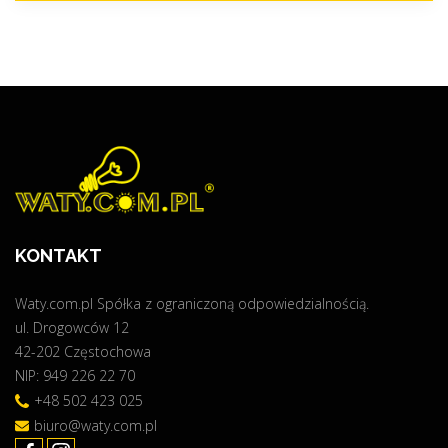
KONTAKT
Waty.com.pl Spółka z ograniczoną odpowiedzialnością.
ul. Drogowców 12
42-202 Częstochowa
NIP: 949 226 22 70
+48 502 423 025
biuro@waty.com.pl