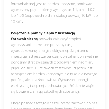
fotowoltaicznej. Jest to bardzo korzystne, ponieważ
wytworzony prąd możemy wykorzystać 1:1, a nie 1:0,7
lub 1:0,8 (odpowiednio dla instalacji powyżej 10 kW i do
10 kW ).
Połączenie pompy ciepła z instalacją
fotowoltaiczną
pozwala zwiększyć stopień
wykorzystania na własne potrzeby całej
wyprodukowanej energii elektrycznej. Dzięki temu
inwestycja jest jeszcze bardziej opłacalna, ponieważ nie
ponosimy strat związanych z oddawaniem nadmiaru
prądu do sieci. Duet dwóch zestawów urządzeń jest
rozwiązaniem bardzo korzystnym nie tylko dla naszego
portfela, ale i dla środowiska. Wytwarzanie energii
elektrycznej i cieplnej z odnawialnych źródeł nie wiąże
się bowiem z emisją szkodliwych substancji.
Chcąc poznać szczegóły naszej oferty, zadzwoń do nas
lub skorzystaj z poniższego formularza. Zapraszamy!