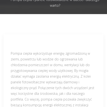
warto?
Pompa ciepła wykorzystuje energię zgromadzoną w
ziemi, powietrzu lub wodzie do ogrzewania lub
chłodzenia pomieszczeń w domu, wentylacji lub do
przygotowywania ciepłej wody użytkowej. By mogła
działać wymaga zasilania energią elektryczną. Z kolei
panele fotowoltaiczne wytwarzają darmowy i
ekologiczny prąd. Połączenie tych dwóch urządzeń jest
więc korzystne dla środowiska, jak i dla naszego
portfela. Co więcej, pompa ciepła pozwala zwiększyć
bieżącą konsumpcję energii elektrycznej z instalacji