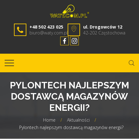
+48 502 423 025
ul. Drogowców 12
biuro@waty.com.pl
42-202 Częstochowa
PYLONTECH NAJLEPSZYM
DOSTAWCĄ MAGAZYNÓW
ENERGII?
Home
/
Aktualności
/
Pylontech najlepszym dostawcą magazynów energii?