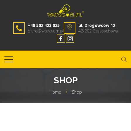
+48 502 423 025
ul. Drogowców 12
biuro@waty.com.pl
42-202 Częstochowa
SHOP
Home
/
Shop