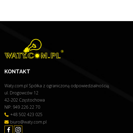
KONTAKT
Waty.com.pl Spółka z ograniczoną odpowiedzialnością.
ul. Drogowców 12
42-202 Częstochowa
NIP: 949 226 22 70
+48 502 423 025
biuro@waty.com.pl