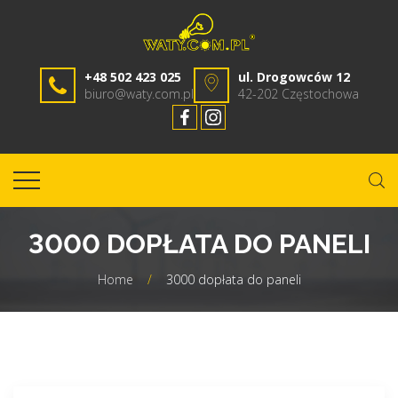
+48 502 423 025
ul. Drogowców 12
biuro@waty.com.pl
42-202 Częstochowa
3000 DOPŁATA DO PANELI
Home
/
3000 dopłata do paneli