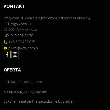
P
KONTAKT
r
ą
Waty.com.pl Spółka z ograniczoną odpowiedzialnością.
d
ul. Drogowców 12
3
42-202 Częstochowa
.
NIP: 949 226 22 70
0
"
+48 502 423 025
biuro@waty.com.pl
OFERTA
Instalacje fotowoltaiczne
Kompensacja mocy biernej
Loxone – inteligentne zarządzanie budynkiem