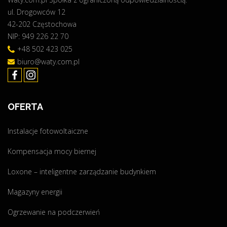
ul. Drogowców 12
o
42-202 Częstochowa
r
NIP: 949 226 22 70
t
"
+48 502 423 025
biuro@waty.com.pl
OFERTA
Instalacje fotowoltaiczne
Kompensacja mocy biernej
Loxone – inteligentne zarządzanie budynkiem
Magazyny energii
Ogrzewanie na podczerwień