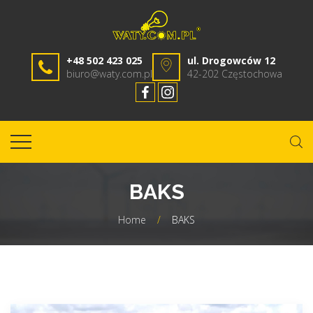
+48 502 423 025
ul. Drogowców 12
biuro@waty.com.pl
42-202 Częstochowa
BAKS
Home
/
BAKS