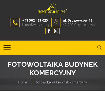
+48 502 423 025
ul. Drogowców 12
biuro@waty.com.pl
42-202 Częstochowa
FOTOWOLTAIKA BUDYNEK
KOMERCYJNY
Home
/
fotowoltaika budynek komercyjny