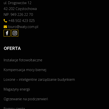
ul. Drogowców 12
d
42-202 Częstochowa
z
NIP: 949 226 22 70
i
e
+48 502 423 025
o
biuro@waty.com.pl
b
o
w
OFERTA
i
ą
Instalacje fotowoltaiczne
z
k
Kompensacja mocy biernej
o
w
Loxone – inteligentne zarządzanie budynkiem
a
Magazyny energii
"
Ogrzewanie na podczerwień
Pompy ciepła