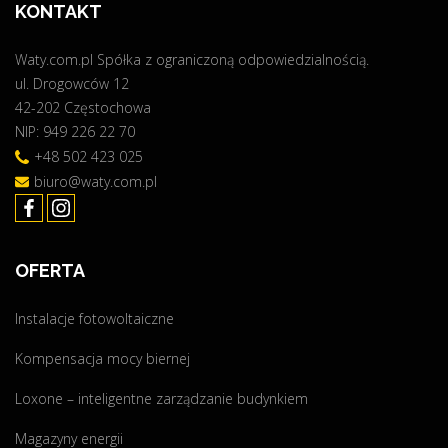
KONTAKT
l
a
Waty.com.pl Spółka z ograniczoną odpowiedzialnością.
c
ul. Drogowców 12
j
42-202 Częstochowa
i
NIP: 949 226 22 70
f
o
+48 502 423 025
t
biuro@waty.com.pl
o
w
o
OFERTA
l
t
Instalacje fotowoltaiczne
a
i
Kompensacja mocy biernej
c
z
Loxone – inteligentne zarządzanie budynkiem
n
Magazyny energii
y