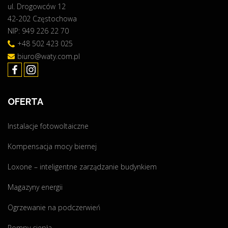
ul. Drogowców 12
n
42-202 Częstochowa
e
NIP: 949 226 22 70
r
g
+48 502 423 025
i
biuro@waty.com.pl
i
z
f
OFERTA
o
t
Instalacje fotowoltaiczne
o
w
Kompensacja mocy biernej
o
l
Loxone – inteligentne zarządzanie budynkiem
t
Magazyny energii
a
i
Ogrzewanie na podczerwień
k
i
Pompy ciepła