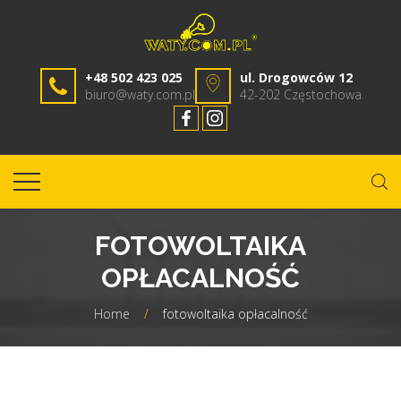
+48 502 423 025
ul. Drogowców 12
biuro@waty.com.pl
42-202 Częstochowa
FOTOWOLTAIKA
OPŁACALNOŚĆ
Home
/
fotowoltaika opłacalność