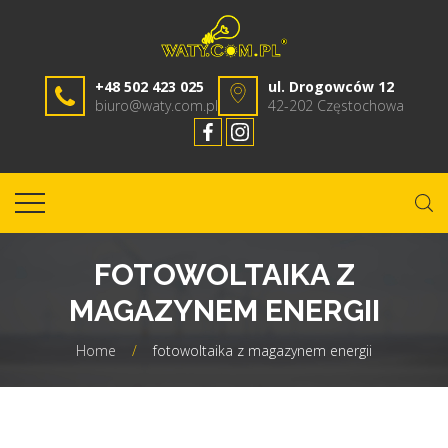
+48 502 423 025
ul. Drogowców 12
biuro@waty.com.pl
42-202 Częstochowa
FOTOWOLTAIKA Z
MAGAZYNEM ENERGII
Home
/
fotowoltaika z magazynem energii