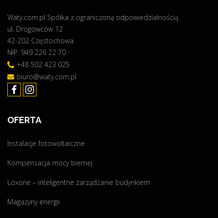
z
Waty.com.pl Spółka z ograniczoną odpowiedzialnością.
e
ul. Drogowców 12
d
42-202 Częstochowa
ł
NIP: 949 226 22 70
u
ż
+48 502 423 025
o
biuro@waty.com.pl
n
y
!
OFERTA
"
Instalacje fotowoltaiczne
Kompensacja mocy biernej
Loxone – inteligentne zarządzanie budynkiem
Magazyny energii