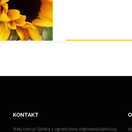
KONTAKT
O
Waty.com.pl Spółka z ograniczoną odpowiedzialnością.
In