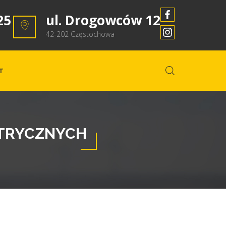
25
ul. Drogowców 12
42-202 Częstochowa
T
KTRYCZNYCH