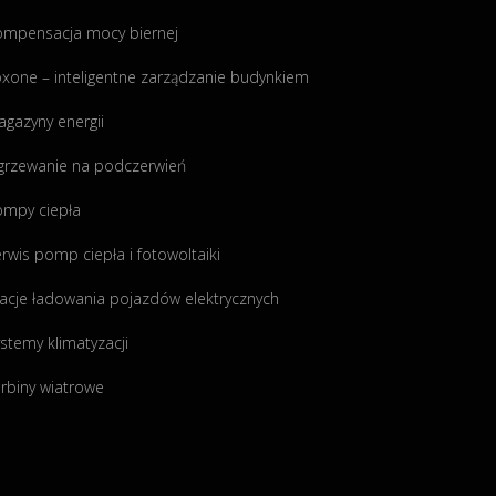
ompensacja mocy biernej
xone – inteligentne zarządzanie budynkiem
gazyny energii
grzewanie na podczerwień
ompy ciepła
rwis pomp ciepła i fotowoltaiki
acje ładowania pojazdów elektrycznych
stemy klimatyzacji
rbiny wiatrowe