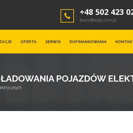
+48 502 423 0
biuro@waty.com.pl
ZACJE
OFERTA
SERWIS
DOFINANSOWANIA
KONTAK
 ŁADOWANIA POJAZDÓW ELE
ektrycznych