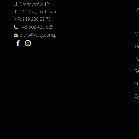
ul. Drogowców 12
K
42-202 Częstochowa
NIP: 949 226 22 70
Lo
+48 502 423 025
Ma
biuro@waty.com.pl
O
P
Se
St
Sy
Tu