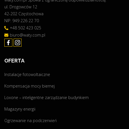
ul. Drogowców 12
n
42-202 Częstochowa
a
NIP: 949 226 22 70
s
z
+48 502 423 025
e
biuro@waty.com.pl
j
o
f
OFERTA
e
r
Instalacje fotowoltaiczne
c
i
Kompensacja mocy biernej
e
!
Loxone – inteligentne zarządzanie budynkiem
"
Magazyny energii
Ogrzewanie na podczerwień