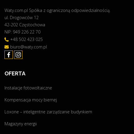
e
o
p
Waty.com.pl Spółka z ograniczoną odpowiedzialnością.
w
ł
ul. Drogowców 12
e
o
42-202 Częstochowa
r
"
NIP: 949 226 22 70
z
a
+48 502 423 025
d
biuro@waty.com.pl
a
r
m
OFERTA
o
z
Instalacje fotowoltaiczne
e
s
Kompensacja mocy biernej
ł
o
Loxone – inteligentne zarządzanie budynkiem
ń
Magazyny energii
c
a