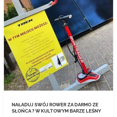
m
p
y
c
i
e
p
ł
a
w
n
o
w
y
c
h
d
NAŁADUJ SWÓJ ROWER ZA DARMO ZE
o
SŁOŃCA ? W KULTOWYM BARZE LEŚNY
m