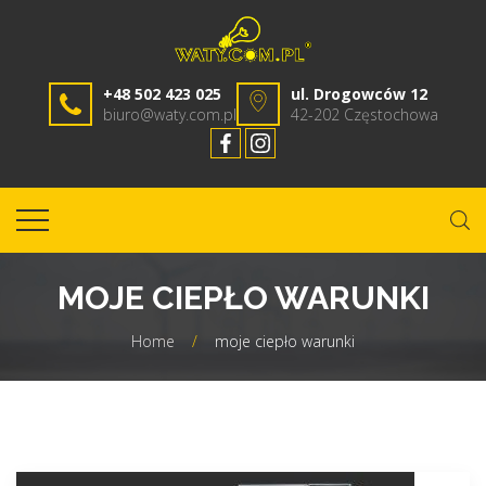
+48 502 423 025
ul. Drogowców 12
biuro@waty.com.pl
42-202 Częstochowa
MOJE CIEPŁO WARUNKI
Home
/
moje ciepło warunki