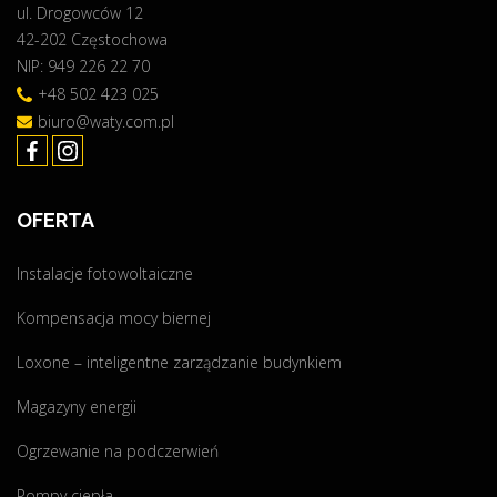
ul. Drogowców 12
S
42-202 Częstochowa
A
NIP: 949 226 22 70
I
"
+48 502 423 025
biuro@waty.com.pl
OFERTA
Instalacje fotowoltaiczne
Kompensacja mocy biernej
Loxone – inteligentne zarządzanie budynkiem
Magazyny energii
Ogrzewanie na podczerwień
Pompy ciepła