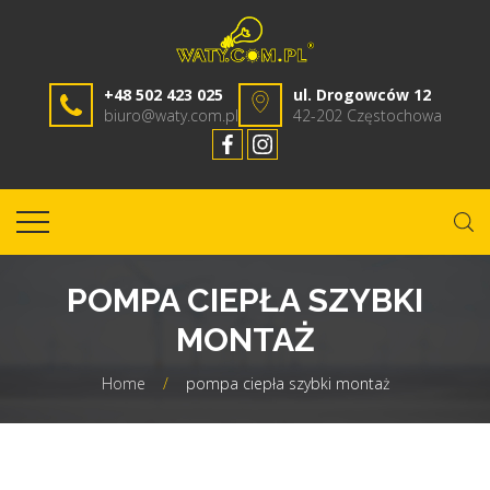
+48 502 423 025
ul. Drogowców 12
biuro@waty.com.pl
42-202 Częstochowa
POMPA CIEPŁA SZYBKI
MONTAŻ
Home
/
pompa ciepła szybki montaż