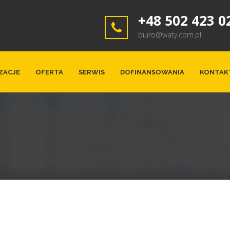
+48 502 423 0
biuro@waty.com.pl
ZACJE
OFERTA
SERWIS
DOFINANSOWANIA
KONTAK