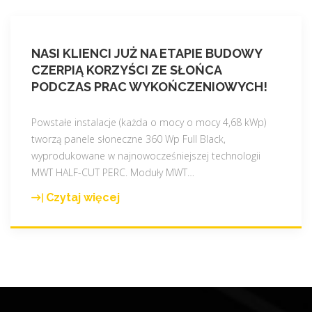
NASI KLIENCI JUŻ NA ETAPIE BUDOWY
CZERPIĄ KORZYŚCI ZE SŁOŃCA
PODCZAS PRAC WYKOŃCZENIOWYCH!
Powstałe instalacje (każda o mocy o mocy 4,68 kWp)
tworzą panele słoneczne 360 Wp Full Black,
wyprodukowane w najnowocześniejszej technologii
MWT HALF-CUT PERC. Moduły MWT
…
Czytaj więcej
"
N
a
s
i
K
l