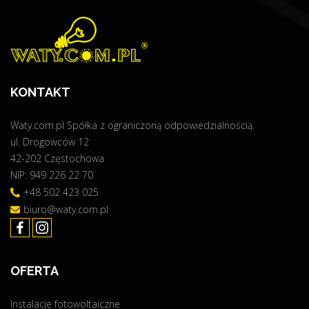
i
e
n
c
i
KONTAKT
j
u
Waty.com.pl Spółka z ograniczoną odpowiedzialnością.
ż
ul. Drogowców 12
n
42-202 Częstochowa
a
NIP: 949 226 22 70
e
t
+48 502 423 025
a
biuro@waty.com.pl
p
i
e
OFERTA
b
u
Instalacje fotowoltaiczne
d