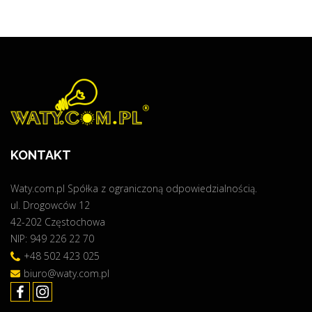
KONTAKT
Waty.com.pl Spółka z ograniczoną odpowiedzialnością.
ul. Drogowców 12
42-202 Częstochowa
NIP: 949 226 22 70
+48 502 423 025
biuro@waty.com.pl