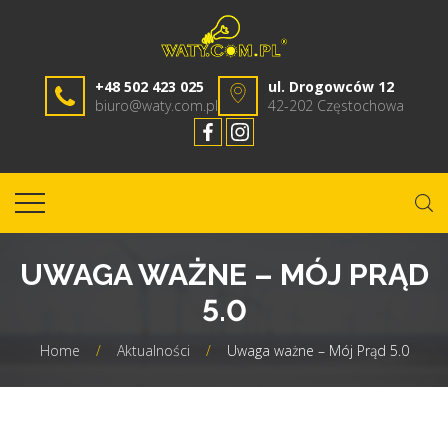
+48 502 423 025
ul. Drogowców 12
biuro@waty.com.pl
42-202 Częstochowa
UWAGA WAŻNE – MÓJ PRĄD
5.0
Home
/
Aktualności
/
Uwaga ważne – Mój Prąd 5.0