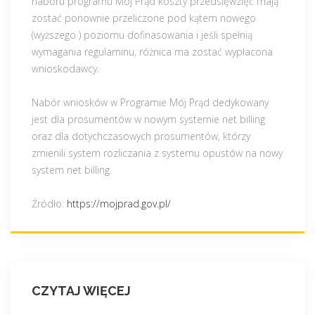
naboru programu Mój Prąd koszty przedsięwzięć mają
zostać ponownie przeliczone pod kątem nowego
(wyższego ) poziomu dofinasowania i jeśli spełnią
wymagania regulaminu, różnica ma zostać wypłacona
wnioskodawcy.
Nabór wniosków w Programie Mój Prąd dedykowany
jest dla prosumentów w nowym systemie net billing
oraz dla dotychczasowych prosumentów, którzy
zmienili system rozliczania z systemu opustów na nowy
system net billing.
Źródło:
https://mojprad.gov.pl/
CZYTAJ WIĘCEJ