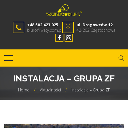
+48 502 423 025
ul. Drogowców 12
biuro@waty.com.pl
42-202 Częstochowa
INSTALACJA – GRUPA ZF
Home
/
Aktualności
/
Instalacja – Grupa ZF