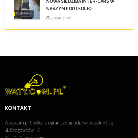
NOWA SIEDZIBA INTER-CARS W
NASZYM PORTFOLIO
2024-05-09
KONTAKT
Waty.com.pl Spółka z ograniczoną odpowiedzialnością.
ul. Drogowców 12
42-202 Częstochowa