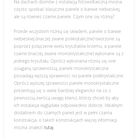
Na dachach domów z instalacją fotowoltaiczną można
często spotkać klasyczne panele o barwie niebieskiej,
ale są również czarne panele. Czym one się różnią?
Przede wszystkim różnią się składem, panele o barwie
niebieskiej (inaczej zwane polikrytaliczne) tworzone są
poprzez połączenie wielu kryształów krzemu, a panele
czarne (inaczej zwane monokrystaliczne) wykonane są z
jednego kryształu. Oprócz wykonania różnią się one
osiąganą sprawnością, panele monokrystaliczne
posiadają wyższą sprawność niż panele polikrystaliczne.
Oprócz wyższej sprawności panele monokrystaliczne
prezentują się o wiele bardziej elegancko na co z
pewnością zwrócą uwagę klienci, którzy chcieli by aby
ich instalacja wyglądała odpowiednio dobrze. Idealnym
dodatkiem do czarnych paneli jest w pełni czarna
konstrukcja, o takich konstrukcjach więcej informacji
można znaleźć
tutaj
.