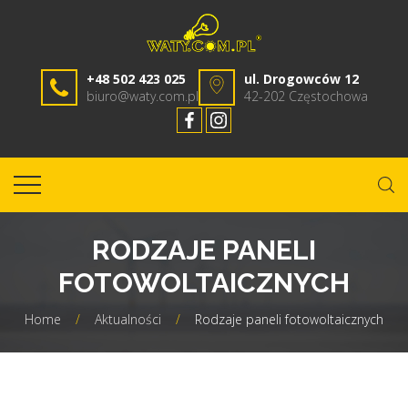
+48 502 423 025
ul. Drogowców 12
biuro@waty.com.pl
42-202 Częstochowa
RODZAJE PANELI
FOTOWOLTAICZNYCH
Home
/
Aktualności
/
Rodzaje paneli fotowoltaicznych