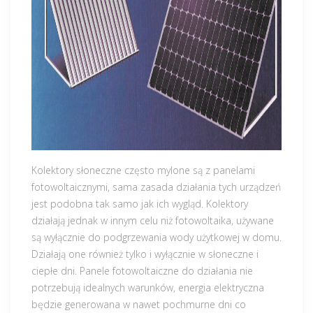
Kolektory słoneczne często mylone są z panelami
fotowoltaicznymi, sama zasada działania tych urządzeń
jest podobna tak samo jak ich wygląd. Kolektory
działają jednak w innym celu niż fotowoltaika, używane
są wyłącznie do podgrzewania wody użytkowej w domu.
Działają one również tylko i wyłącznie w słoneczne i
ciepłe dni. Panele fotowoltaiczne do działania nie
potrzebują idealnych warunków, energia elektryczna
będzie generowana w nawet pochmurne dni co