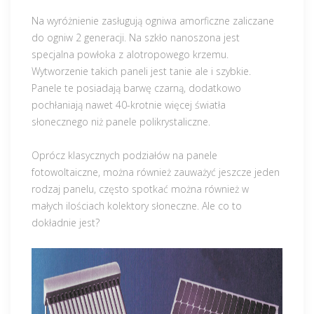
Na wyróżnienie zasługują ogniwa amorficzne zaliczane
do ogniw 2 generacji. Na szkło nanoszona jest
specjalna powłoka z alotropowego krzemu.
Wytworzenie takich paneli jest tanie ale i szybkie.
Panele te posiadają barwę czarną, dodatkowo
pochłaniają nawet 40-krotnie więcej światła
słonecznego niż panele polikrystaliczne.
Oprócz klasycznych podziałów na panele
fotowoltaiczne, można również zauważyć jeszcze jeden
rodzaj panelu, często spotkać można również w
małych ilościach kolektory słoneczne. Ale co to
dokładnie jest?