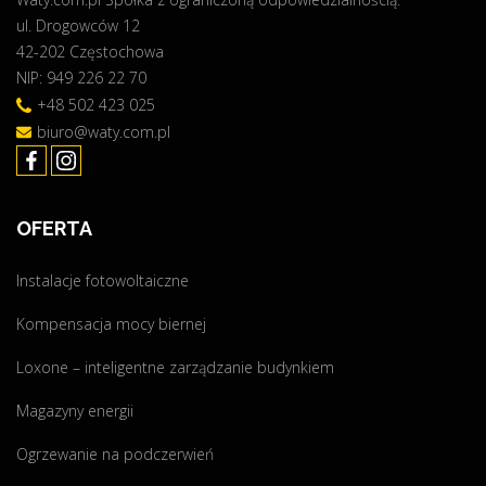
ul. Drogowców 12
p
42-202 Częstochowa
a
NIP: 949 226 22 70
Z
F
+48 502 423 025
"
biuro@waty.com.pl
OFERTA
Instalacje fotowoltaiczne
Kompensacja mocy biernej
Loxone – inteligentne zarządzanie budynkiem
Magazyny energii
Ogrzewanie na podczerwień