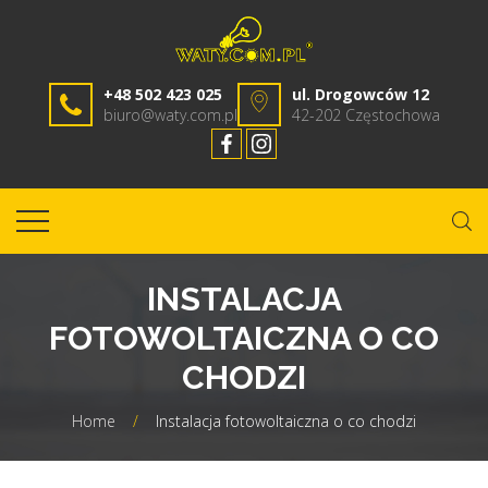
+48 502 423 025
ul. Drogowców 12
biuro@waty.com.pl
42-202 Częstochowa
INSTALACJA
FOTOWOLTAICZNA O CO
CHODZI
Home
/
Instalacja fotowoltaiczna o co chodzi