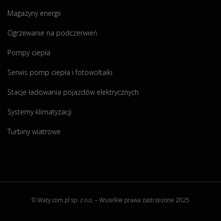
z
Magazyny energii
e
g
Ogrzewanie na podczerwień
o
z
Pompy ciepła
a
Serwis pomp ciepła i fotowoltaiki
c
z
Stacje ładowania pojazdów elektrycznych
ą
ć
Systemy klimatyzacji
?
Turbiny wiatrowe
"
© Waty.com.pl sp. z o.o. – Wszelkie prawa zastrzeżone 2025