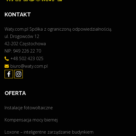
f
KONTAKT
o
t
Waty.com.pl Spółka z ograniczoną odpowiedzialnością.
o
ul. Drogowców 12
w
42-202 Częstochowa
o
NIP: 949 226 22 70
l
t
+48 502 423 025
a
biuro@waty.com.pl
i
c
z
OFERTA
n
a
Instalacje fotowoltaiczne
–
o
Kompensacja mocy biernej
d
c
Loxone – inteligentne zarządzanie budynkiem