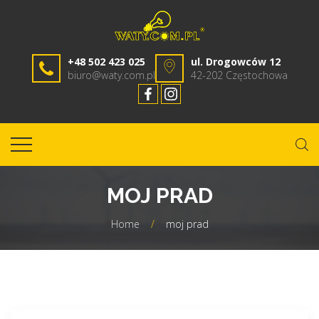
+48 502 423 025
ul. Drogowców 12
biuro@waty.com.pl
42-202 Częstochowa
MOJ PRAD
Home
/
moj prad