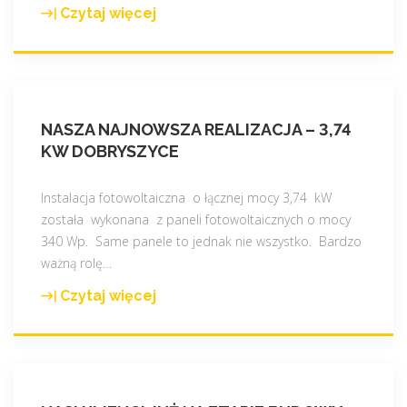
P
Czytaj więcej
"
r
M
ą
ó
d
j
3
P
.
NASZA NAJNOWSZA REALIZACJA – 3,74
r
0
KW DOBRYSZYCE
ą
"
d
2
Instalacja fotowoltaiczna o łącznej mocy 3,74 kW
0
została wykonana z paneli fotowoltaicznych o mocy
2
340 Wp. Same panele to jednak nie wszystko. Bardzo
1
ważną rolę
…
–
Czytaj więcej
"
t
N
r
a
z
s
e
z
c