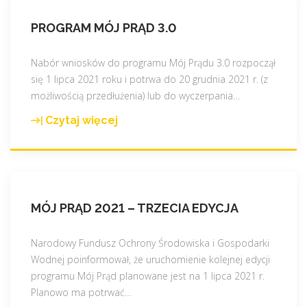
PROGRAM MÓJ PRĄD 3.0
Nabór wniosków do programu Mój Prądu 3.0 rozpoczął
się 1 lipca 2021 roku i potrwa do 20 grudnia 2021 r. (z
możliwością przedłużenia) lub do wyczerpania
…
Czytaj więcej
"
P
r
o
g
MÓJ PRĄD 2021 – TRZECIA EDYCJA
r
a
m
Narodowy Fundusz Ochrony Środowiska i Gospodarki
M
Wodnej poinformował, że uruchomienie kolejnej edycji
ó
programu Mój Prąd planowane jest na 1 lipca 2021 r.
j
Planowo ma potrwać
…