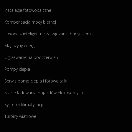
z
ę
w
Instalacje fotowoltaiczne
s
t
Kompensacja mocy biernej
p
o
Loxone – inteligentne zarządzanie budynkiem
c
i
h
Magazyny energii
o
s
w
Ogrzewanie na podczerwień
a
ó
Pompy ciepła
"
w
Serwis pomp ciepła i fotowoltaiki
Stacje ładowania pojazdów elektrycznych
Systemy klimatyzacji
Turbiny wiatrowe