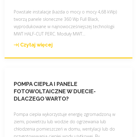
j
n
Powstałe instalacje (każda o mocy o mocy 4,68 kWp)
o
tworzą panele słoneczne 360 Wp Full Black,
w
wyprodukowane w najnowocześniejszej technologii
s
MWT HALF-CUT PERC. Moduły MWT
…
z
Czytaj więcej
"
a
N
r
a
e
s
a
i
l
POMPA CIEPŁA I PANELE
K
i
FOTOWOLTAICZNE W DUECIE-
l
z
DLACZEGO WARTO?
i
a
e
c
n
Pompa ciepła wykorzystuje energię zgromadzoną w
j
c
ziemi, powietrzu lub wodzie do ogrzewania lub
a
i
chłodzenia pomieszczeń w domu, wentylacji lub do
–
j
przygotowywania ciepłej wody użytkowej. By
…
3