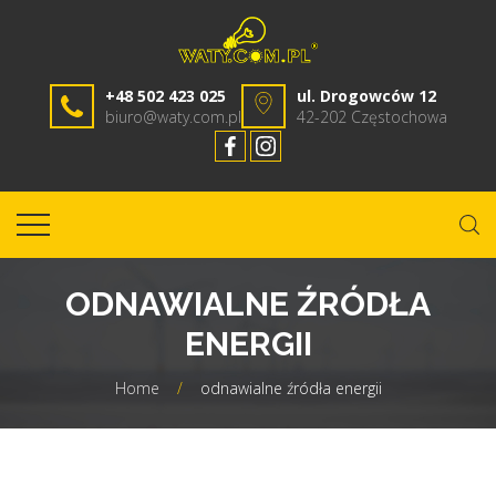
+48 502 423 025
ul. Drogowców 12
biuro@waty.com.pl
42-202 Częstochowa
ODNAWIALNE ŹRÓDŁA
ENERGII
Home
/
odnawialne źródła energii