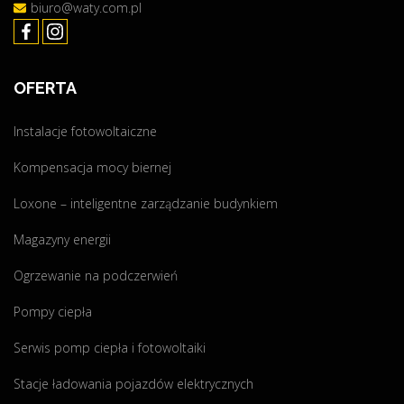
i
biuro@waty.com.pl
W
z
p
a
"
c
OFERTA
j
a
Instalacje fotowoltaiczne
–
C
Kompensacja mocy biernej
z
ę
Loxone – inteligentne zarządzanie budynkiem
s
Magazyny energii
t
o
Ogrzewanie na podczerwień
c
h
Pompy ciepła
o
Serwis pomp ciepła i fotowoltaiki
w
a
Stacje ładowania pojazdów elektrycznych
"