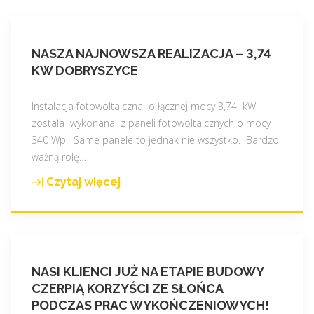
NASZA NAJNOWSZA REALIZACJA – 3,74
KW DOBRYSZYCE
Instalacja fotowoltaiczna o łącznej mocy 3,74 kW
została wykonana z paneli fotowoltaicznych o mocy
340 Wp. Same panele to jednak nie wszystko. Bardzo
ważną rolę
…
Czytaj więcej
"
N
a
s
z
NASI KLIENCI JUŻ NA ETAPIE BUDOWY
a
CZERPIĄ KORZYŚCI ZE SŁOŃCA
n
PODCZAS PRAC WYKOŃCZENIOWYCH!
a