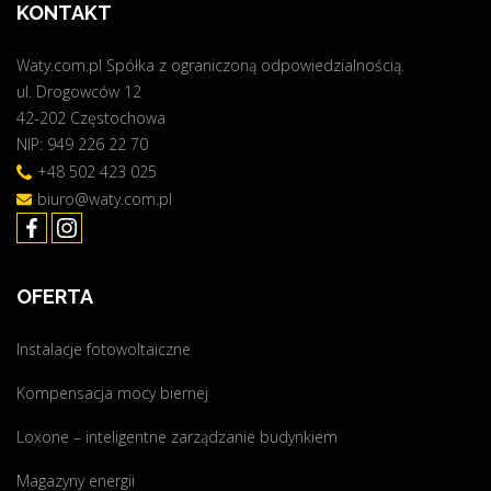
KONTAKT
m
p
Waty.com.pl Spółka z ograniczoną odpowiedzialnością.
r
ul. Drogowców 12
o
42-202 Częstochowa
t
NIP: 949 226 22 70
e
c
+48 502 423 025
t
biuro@waty.com.pl
"
OFERTA
Instalacje fotowoltaiczne
Kompensacja mocy biernej
Loxone – inteligentne zarządzanie budynkiem
Magazyny energii