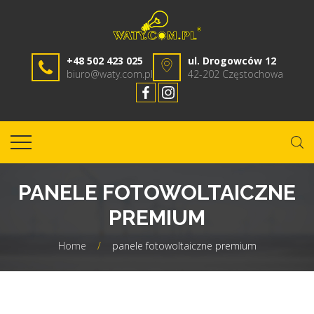
+48 502 423 025
ul. Drogowców 12
biuro@waty.com.pl
42-202 Częstochowa
PANELE FOTOWOLTAICZNE
PREMIUM
Home
/
panele fotowoltaiczne premium