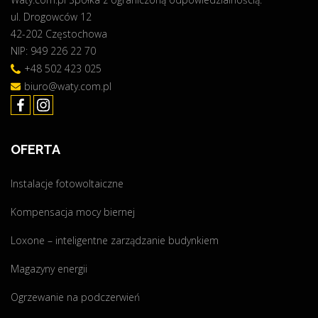
ul. Drogowców 12
p
42-202 Częstochowa
a
NIP: 949 226 22 70
Z
F
+48 502 423 025
"
biuro@waty.com.pl
OFERTA
Instalacje fotowoltaiczne
Kompensacja mocy biernej
Loxone – inteligentne zarządzanie budynkiem
Magazyny energii
Ogrzewanie na podczerwień