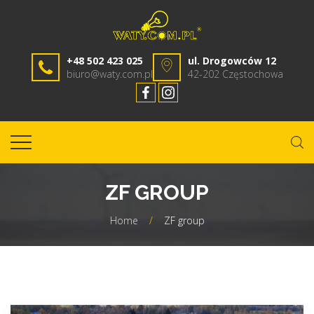
+48 502 423 025
ul. Drogowców 12
biuro@waty.com.pl
42-202 Częstochowa
ZF GROUP
Home
/
ZF group