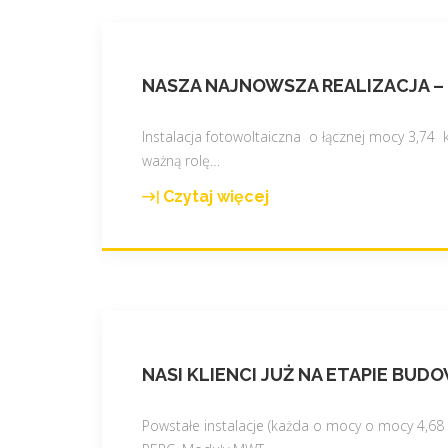
NASZA NAJNOWSZA REALIZACJA –
Instalacja fotowoltaiczna o łącznej mocy 3,7
ważną rolę
…
Czytaj więcej
"
N
a
s
z
a
n
NASI KLIENCI JUŻ NA ETAPIE B
a
j
n
Powstałe instalacje (każda o mocy o mocy 4,6
o