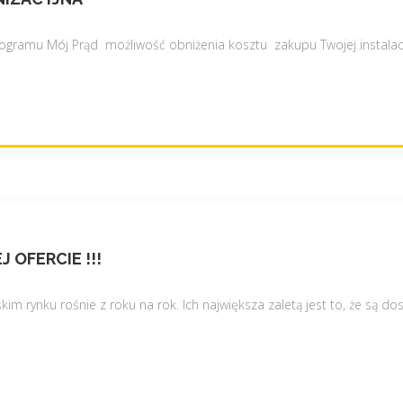
o
a
l
j
t
gramu Mój Prąd możliwość obniżenia kosztu zakupu Twojej instalacji
n
a
o
i
w
c
s
z
z
n
a
a
r
o
e
m
a
o
l
 OFERCIE !!!
c
i
y
z
9
m rynku rośnie z roku na rok. Ich największa zaletą jest to, że są 
a
,
c
5
j
2
a
k
–