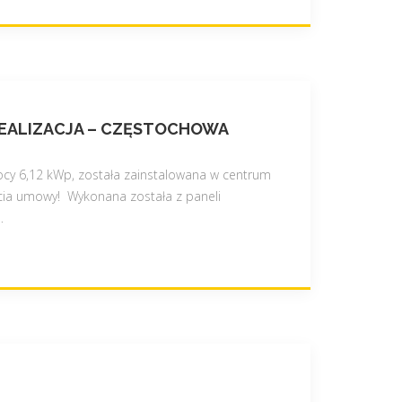
EALIZACJA – CZĘSTOCHOWA
mocy 6,12 kWp, została zainstalowana w centrum
cia umowy! Wykonana została z paneli
…