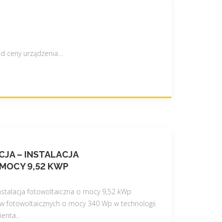
od ceny urządzenia
…
JA – INSTALACJA
MOCY 9,52 KWP
instalacja fotowoltaiczna o mocy 9,52 kWp
 fotowoltaicznych o mocy 340 Wp w technologii
ienta
…