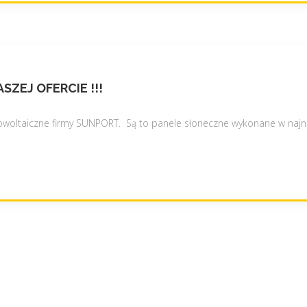
W
C
p
z
"
ę
s
t
ZEJ OFERCIE !!!
o
c
towoltaiczne firmy SUNPORT. Są to panele słoneczne wykonane w naj
h
o
w
a
"