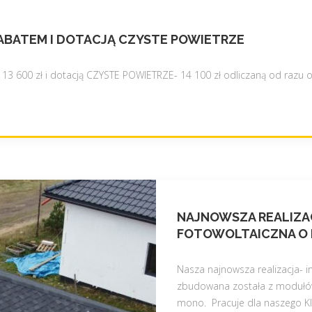
RABATEM I DOTACJĄ CZYSTE POWIETRZE
 13 600 zł i dotacją CZYSTE POWIETRZE- 14 100 zł odliczaną od razu 
NAJNOWSZA REALIZAC
FOTOWOLTAICZNA O 
Nasza najnowsza realizacja- 
zbudowana została z modułów
mono. Pracuje dla naszego Kl