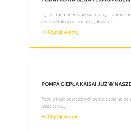
o
T
!
w
R
!
Ulga termomodernizacyjna to druga, oprócz pro
y
Z
"
koszt instalacji od podatku. Jak odlicza
…
c
E
h
"
Czytaj więcej
"
!
P
"
o
d
a
t
k
POMPA CIEPŁA KAISAI JUŻ W NASZEJ
o
w
a
Popularność powietrznych pomp ciepła na polski
u
niezależnie
…
l
Czytaj więcej
g
"
a
P