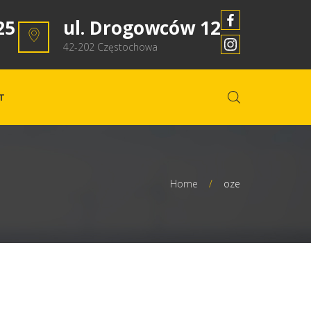
25
ul. Drogowców 12
42-202 Częstochowa
T
Home
/
oze