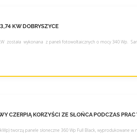
 3,74 KW DOBRYSZYCE
4 kW została wykonana z paneli fotowoltaicznych o mocy 340 Wp. Sa
UDOWY CZERPIĄ KORZYŚCI ZE SŁOŃCA PODCZAS PR
8 kWp) tworzą panele słoneczne 360 Wp Full Black, wyprodukowane w 