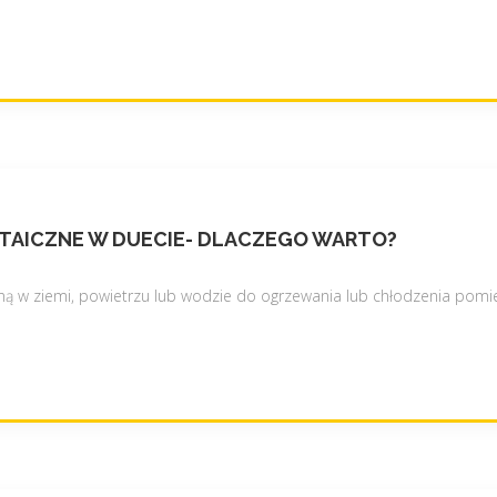
LTAICZNE W DUECIE- DLACZEGO WARTO?
ą w ziemi, powietrzu lub wodzie do ogrzewania lub chłodzenia pomie