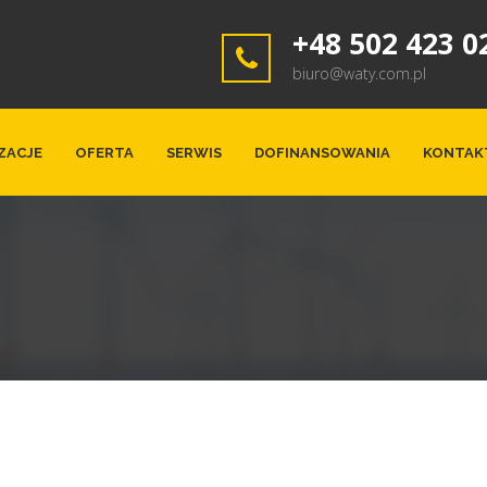
+48 502 423 0
biuro@waty.com.pl
ZACJE
OFERTA
SERWIS
DOFINANSOWANIA
KONTAK