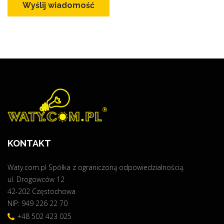
Wyślij wiadomość
KONTAKT
Waty.com.pl Spółka z ograniczoną odpowiedzialnością.
ul. Drogowców 12
42-202 Częstochowa
NIP: 949 226 22 70
+48 502 423 025