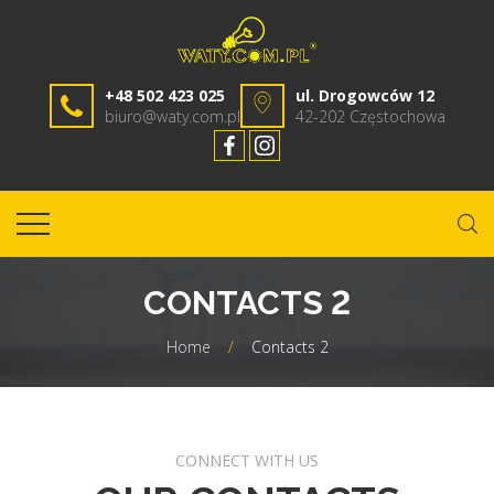
+48 502 423 025
ul. Drogowców 12
biuro@waty.com.pl
42-202 Częstochowa
CONTACTS 2
Home
/
Contacts 2
CONNECT WITH US