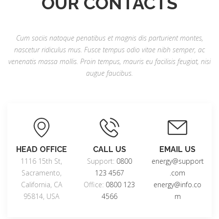
OUR CONTACTS
Cum sociis natoque penatibus et magnis dis parturient montes,
nascetur ridiculus mus. Fusce tempus odio vitae nibh semper, ac
venenatis massa mollis. Proin tempus, mauris eu facilisis feugiat, nisi
augue faucibus.
HEAD OFFICE
CALL US
EMAIL US
1116 15th St,
Support:
0800
energy@support
Sacramento,
123 4567
.com
California, CA
Office:
0800 123
energy@info.co
95814, USA
4566
m