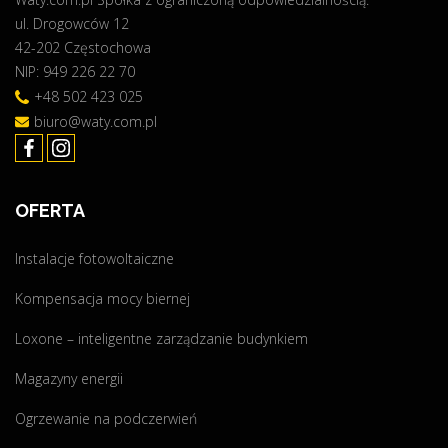
ul. Drogowców 12
n
42-202 Częstochowa
a
NIP: 949 226 22 70
s
z
+48 502 423 025
e
biuro@waty.com.pl
j
o
f
OFERTA
e
r
Instalacje fotowoltaiczne
c
i
Kompensacja mocy biernej
e
!
Loxone – inteligentne zarządzanie budynkiem
"
Magazyny energii
Ogrzewanie na podczerwień