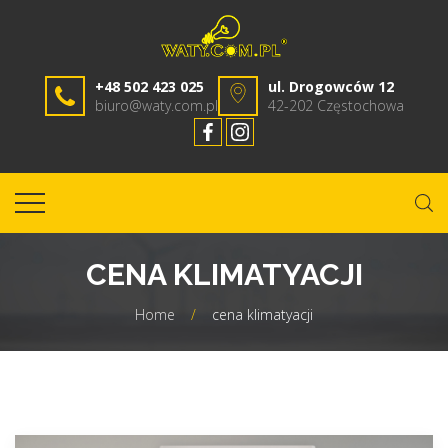
+48 502 423 025
ul. Drogowców 12
biuro@waty.com.pl
42-202 Częstochowa
CENA KLIMATYACJI
Home
/
cena klimatyacji