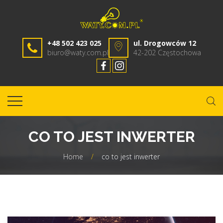
+48 502 423 025
ul. Drogowców 12
biuro@waty.com.pl
42-202 Częstochowa
CO TO JEST INWERTER
Home
/
co to jest inwerter