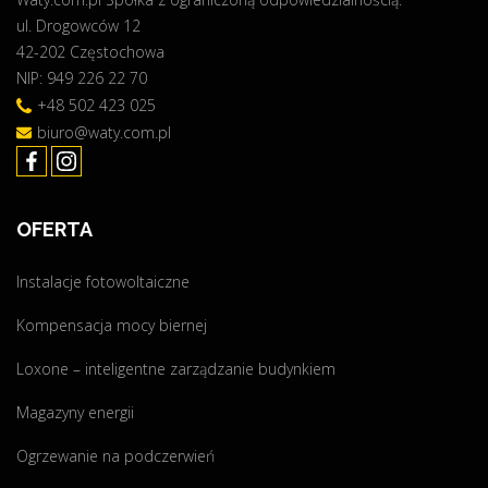
ul. Drogowców 12
k
42-202 Częstochowa
ó
NIP: 949 226 22 70
w
"
+48 502 423 025
biuro@waty.com.pl
OFERTA
Instalacje fotowoltaiczne
Kompensacja mocy biernej
Loxone – inteligentne zarządzanie budynkiem
Magazyny energii
Ogrzewanie na podczerwień