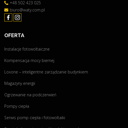
e
+48 502 423 025
1
o
biuro@waty.com.pl
k
b
w
o
i
w
e
OFERTA
i
t
ą
n
Instalacje fotowoltaiczne
z
i
k
a
Kompensacja mocy biernej
o
2
w
Loxone – inteligentne zarządzanie budynkiem
0
a
2
Magazyny energii
"
2
"
Ogrzewanie na podczerwień
Pompy ciepła
Serwis pomp ciepła i fotowoltaiki