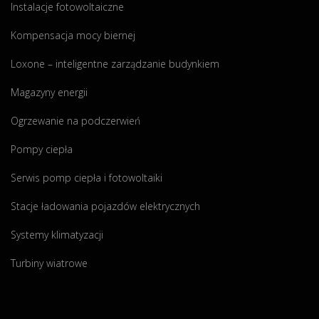
Instalacje fotowoltaiczne
=
2
d
"
Kompensacja mocy biernej
o
t
Loxone – inteligentne zarządzanie budynkiem
a
Magazyny energii
c
j
Ogrzewanie na podczerwień
a
1
Pompy ciepła
9
Serwis pomp ciepła i fotowoltaiki
1
0
Stacje ładowania pojazdów elektrycznych
0
z
Systemy klimatyzacji
ł
Turbiny wiatrowe
z
P
r
o