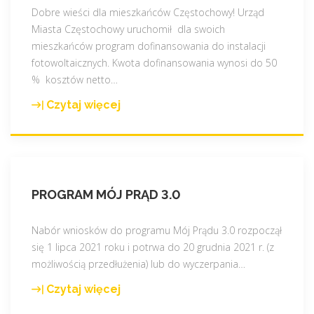
Dobre wieści dla mieszkańców Częstochowy! Urząd
Miasta Częstochowy uruchomił dla swoich
mieszkańców program dofinansowania do instalacji
fotowoltaicznych. Kwota dofinansowania wynosi do 50
% kosztów netto
…
Czytaj więcej
"
M
i
a
s
PROGRAM MÓJ PRĄD 3.0
t
o
C
Nabór wniosków do programu Mój Prądu 3.0 rozpoczął
z
się 1 lipca 2021 roku i potrwa do 20 grudnia 2021 r. (z
ę
możliwością przedłużenia) lub do wyczerpania
…
s
Czytaj więcej
"
t
P