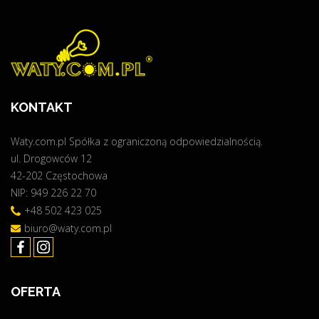
c
i
i
e
e
d
p
o
ł
f
a
o
KONTAKT
+
t
f
o
Waty.com.pl Spółka z ograniczoną odpowiedzialnością.
o
w
ul. Drogowców 12
t
o
42-202 Częstochowa
o
l
NIP: 949 226 22 70
w
t
o
+48 502 423 025
a
l
i
biuro@waty.com.pl
t
k
a
i
i
2
OFERTA
k
0
a
2