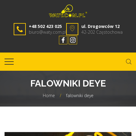
+48 502 423 025
ul. Drogowców 12
biuro@waty.com.pl
42-202 Częstochowa
FALOWNIKI DEYE
Home
/
falowniki deye