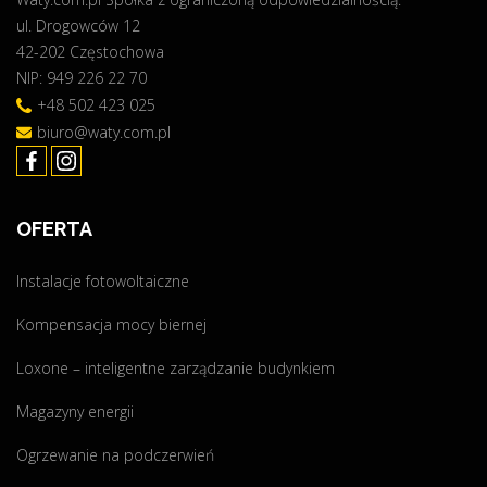
ul. Drogowców 12
n
42-202 Częstochowa
s
NIP: 949 226 22 70
t
a
+48 502 423 025
l
biuro@waty.com.pl
a
t
o
OFERTA
r
D
Instalacje fotowoltaiczne
e
y
Kompensacja mocy biernej
e
"
Loxone – inteligentne zarządzanie budynkiem
Magazyny energii
Ogrzewanie na podczerwień