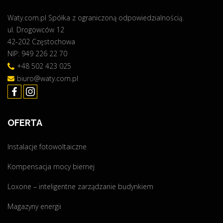
c
Waty.com.pl Spółka z ograniczoną odpowiedzialnością.
j
ul. Drogowców 12
i
42-202 Częstochowa
k
NIP: 949 226 22 70
W
p
+48 502 423 025
"
biuro@waty.com.pl
OFERTA
Instalacje fotowoltaiczne
Kompensacja mocy biernej
Loxone – inteligentne zarządzanie budynkiem
Magazyny energii