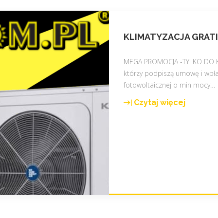
KLIMATYZACJA GRAT
MEGA PROMOCJA -TYLKO DO KO
którzy podpiszą umowę i wpłac
fotowoltaicznej o min mocy
…
Czytaj więcej
"
K
L
I
M
A
T
Y
Z
A