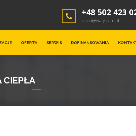
+48 502 423 0
biuro@waty.com.pl
ZACJE
OFERTA
SERWIS
DOFINANSOWANIA
KONTAK
 CIEPŁA