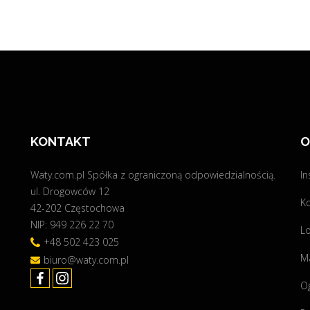
C
J
A
G
R
A
T
I
KONTAKT
O
S
Waty.com.pl Spółka z ograniczoną odpowiedzialnością.
In
ul. Drogowców 12
K
42-202 Częstochowa
"
NIP: 949 226 22 70
Lo
+48 502 423 025
Ma
biuro@waty.com.pl
O