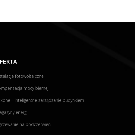
FERTA
stalacje fotowoltaiczne
ompensacja mocy biernej
xone – inteligentne zarządzanie budynkiem
gazyny energii
grzewanie na podczerwień