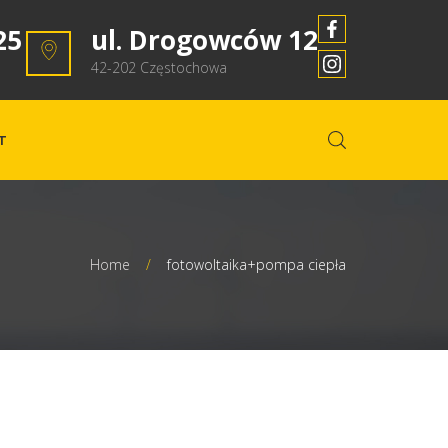
25
ul. Drogowców 12
42-202 Częstochowa
T
Home
/
fotowoltaika+pompa ciepła