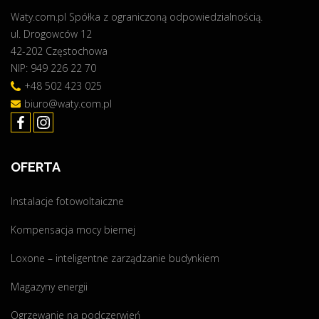
Waty.com.pl Spółka z ograniczoną odpowiedzialnością.
a
ul. Drogowców 12
d
42-202 Częstochowa
l
NIP: 949 226 22 70
a
F
+48 502 423 025
C
biuro@waty.com.pl
A
u
t
OFERTA
o
S
Instalacje fotowoltaiczne
y
s
Kompensacja mocy biernej
t
e
Loxone – inteligentne zarządzanie budynkiem
m
Magazyny energii
C
z
Ogrzewanie na podczerwień