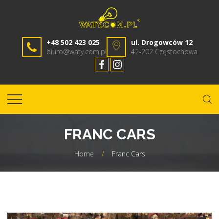
+48 502 423 025
ul. Drogowców 12
biuro@waty.com.pl
42-202 Częstochowa
FRANC CARS
Home
/
Franc Cars