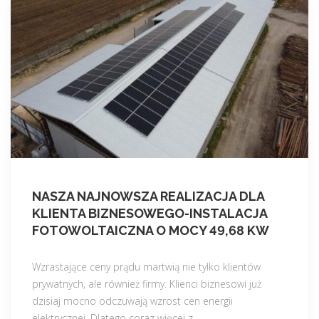
NASZA NAJNOWSZA REALIZACJA DLA
KLIENTA BIZNESOWEGO-INSTALACJA
FOTOWOLTAICZNA O MOCY 49,68 KW
Wzrastające ceny prądu martwią nie tylko klientów
prywatnych, ale również firmy. Klienci biznesowi już
dzisiaj mocno odczuwają wzrost cen energii
elektrycznej. Dlatego coraz więcej z
…