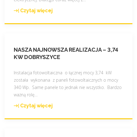
Czytaj więcej
"
N
a
s
z
NASZA NAJNOWSZA REALIZACJA – 3,74
a
KW DOBRYSZYCE
n
a
j
Instalacja fotowoltaiczna o łącznej mocy 3,74 kW
n
została wykonana z paneli fotowoltaicznych o mocy
o
340 Wp. Same panele to jednak nie wszystko. Bardzo
w
ważną rolę
…
s
Czytaj więcej
"
z
N
a
a
r
s
e