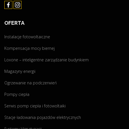
s
o
e
ł
c
n
o
y
i
ń
4
OFERTA
ą
c
9
–
a
,
Instalacje fotowoltaiczne
p
p
6
a
Kompensacja mocy biernej
o
8
n
d
k
e
Loxone – inteligentne zarządzanie budynkiem
c
W
l
z
"
Magazyny energii
e
a
g
Ogrzewanie na podczerwień
s
r
p
z
Pompy ciepła
r
e
a
Serwis pomp ciepła i fotowoltaiki
w
c
c
Stacje ładowania pojazdów elektrycznych
w
z
y
e
Systemy klimatyzacji