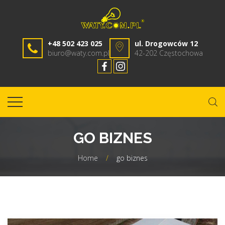
+48 502 423 025
ul. Drogowców 12
biuro@waty.com.pl
42-202 Częstochowa
GO BIZNES
Home
/
go biznes