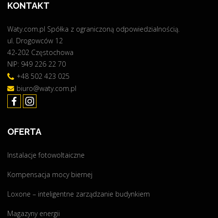
KONTAKT
a
+
Waty.com.pl Spółka z ograniczoną odpowiedzialnością.
p
ul. Drogowców 12
o
42-202 Częstochowa
m
NIP: 949 226 22 70
p
a
+48 502 423 025
c
biuro@waty.com.pl
i
e
p
OFERTA
ł
a
Instalacje fotowoltaiczne
=
o
Kompensacja mocy biernej
s
z
Loxone – inteligentne zarządzanie budynkiem
c
Magazyny energii
z