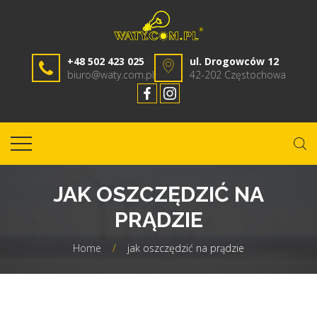
+48 502 423 025
ul. Drogowców 12
biuro@waty.com.pl
42-202 Częstochowa
JAK OSZCZĘDZIĆ NA
PRĄDZIE
Home
/
jak oszczędzić na prądzie