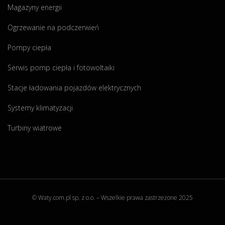
Magazyny energii
n
a
Ogrzewanie na podczerwień
s
z
Pompy ciepła
y
Serwis pomp ciepła i fotowoltaiki
c
h
Stacje ładowania pojazdów elektrycznych
n
a
Systemy klimatyzacji
j
Turbiny wiatrowe
n
o
w
s
z
y
© Waty.com.pl sp. z o.o. – Wszelkie prawa zastrzeżone 2025
c
h