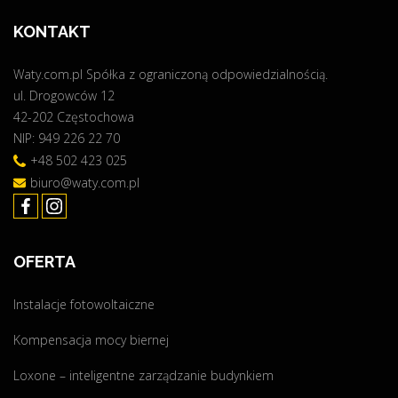
p
KONTAKT
r
e
Waty.com.pl Spółka z ograniczoną odpowiedzialnością.
z
ul. Drogowców 12
e
42-202 Częstochowa
n
NIP: 949 226 22 70
t
u
+48 502 423 025
j
biuro@waty.com.pl
e
s
i
OFERTA
ę
j
Instalacje fotowoltaiczne
e
d
Kompensacja mocy biernej
n
a
Loxone – inteligentne zarządzanie budynkiem
z