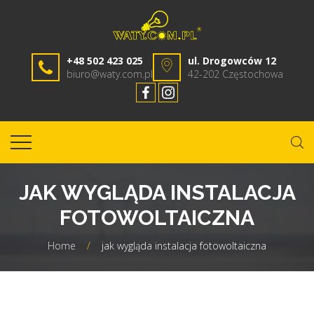
+48 502 423 025
ul. Drogowców 12
biuro@waty.com.pl
42-202 Częstochowa
JAK WYGLĄDA INSTALACJA
FOTOWOLTAICZNA
Home
/
jak wygląda instalacja fotowoltaiczna