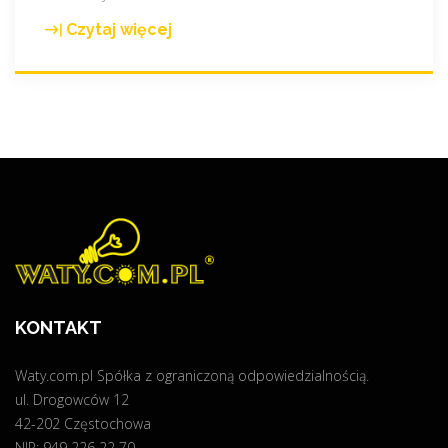
Czytaj więcej
"
K
L
I
M
A
T
Y
Z
A
C
J
KONTAKT
A
G
Waty.com.pl Spółka z ograniczoną odpowiedzialnością.
R
ul. Drogowców 12
A
42-202 Częstochowa
T
NIP: 949 226 22 70
I