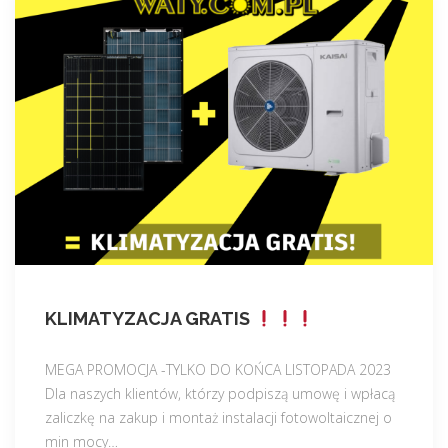
KLIMATYZACJA GRATIS
MEGA PROMOCJA -TYLKO DO KOŃCA LISTOPADA 2023
Dla naszych klientów, którzy podpiszą umowę i wpłacą
zaliczkę na zakup i montaż instalacji fotowoltaicznej o
min mocy
…