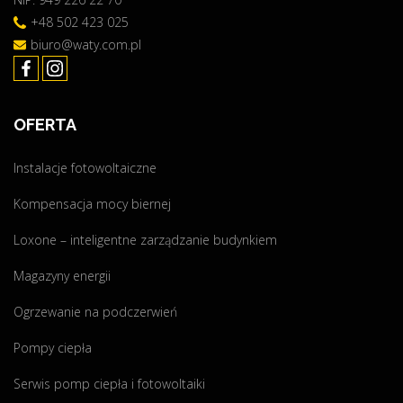
S
+48 502 423 025
biuro@waty.com.pl
"
OFERTA
Instalacje fotowoltaiczne
Kompensacja mocy biernej
Loxone – inteligentne zarządzanie budynkiem
Magazyny energii
Ogrzewanie na podczerwień
Pompy ciepła
Serwis pomp ciepła i fotowoltaiki