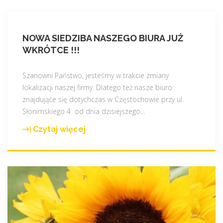
NOWA SIEDZIBA NASZEGO BIURA JUŻ
WKRÓTCE !!!
Szanowni Państwo, jesteśmy w trakcie zmiany
lokalizacji naszej firmy. Dlatego też nasze biuro
znajdujące się dotychczas w Częstochowie przy ul.
Słonimskiego 4 od dnia dzisiejszego
…
Czytaj więcej
"
N
o
w
a
s
i
e