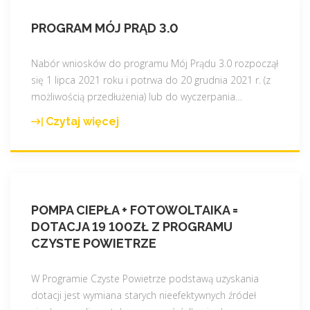
PROGRAM MÓJ PRĄD 3.0
Nabór wniosków do programu Mój Prądu 3.0 rozpoczął
się 1 lipca 2021 roku i potrwa do 20 grudnia 2021 r. (z
możliwością przedłużenia) lub do wyczerpania
…
Czytaj więcej
"
P
r
o
g
POMPA CIEPŁA + FOTOWOLTAIKA =
r
DOTACJA 19 100ZŁ Z PROGRAMU
a
CZYSTE POWIETRZE
m
M
ó
W Programie Czyste Powietrze podstawą uzyskania
j
dotacji jest wymiana starych nieefektywnych źródeł