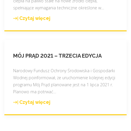
P
ciepła na paliwo stałe na nowe źródło ciepła,
r
spełniające wymagania techniczne określone w
…
ą
Czytaj więcej
"
d
P
3
o
.
m
0
p
"
MÓJ PRĄD 2021 – TRZECIA EDYCJA
a
c
i
Narodowy Fundusz Ochrony Środowiska i Gospodarki
e
Wodnej poinformował, że uruchomienie kolejnej edycji
p
programu Mój Prąd planowane jest na 1 lipca 2021 r.
ł
Planowo ma potrwać
…
a
Czytaj więcej
"
+
M
f
ó
o
j
t