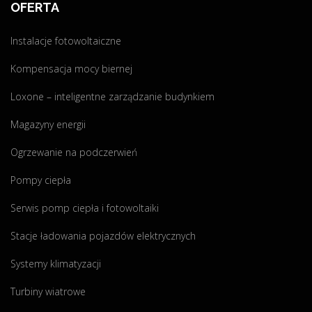
OFERTA
c
1
j
0
Instalacje fotowoltaiczne
a
0
"
z
Kompensacja mocy biernej
ł
z
Loxone – inteligentne zarządzanie budynkiem
P
Magazyny energii
r
o
Ogrzewanie na podczerwień
g
r
Pompy ciepła
a
Serwis pomp ciepła i fotowoltaiki
m
u
Stacje ładowania pojazdów elektrycznych
C
z
Systemy klimatyzacji
y
Turbiny wiatrowe
s