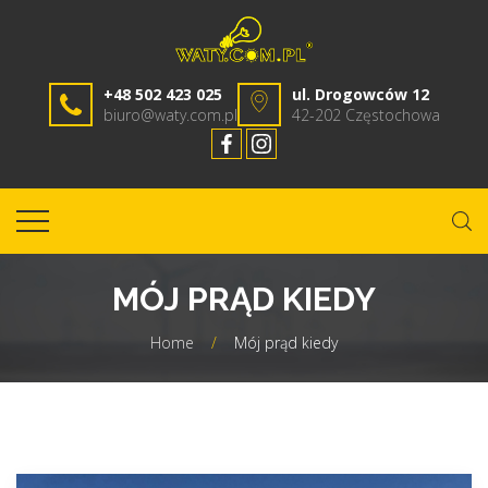
+48 502 423 025
ul. Drogowców 12
biuro@waty.com.pl
42-202 Częstochowa
MÓJ PRĄD KIEDY
Home
/
Mój prąd kiedy