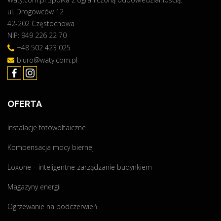
ul. Drogowców 12
ó
42-202 Częstochowa
j
NIP: 949 226 22 70
P
r
+48 502 423 025
ą
biuro@waty.com.pl
d
6
.
OFERTA
0
"
Instalacje fotowoltaiczne
Kompensacja mocy biernej
Loxone – inteligentne zarządzanie budynkiem
Magazyny energii
Ogrzewanie na podczerwień