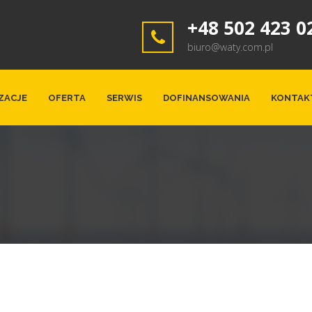
+48 502 423 0
biuro@waty.com.pl
ZACJE
OFERTA
SERWIS
DOFINANSOWANIA
KONTAK