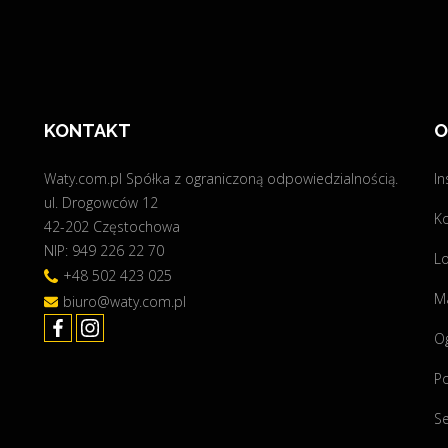
d
a
ż
y
e
KONTAKT
O
n
e
Waty.com.pl Spółka z ograniczoną odpowiedzialnością.
In
r
ul. Drogowców 12
g
K
42-202 Częstochowa
i
NIP: 949 226 22 70
i
Lo
+48 502 423 025
z
Ma
biuro@waty.com.pl
f
o
O
t
o
P
w
Se
o
l