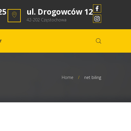
25
ul. Drogowców 12
42-202 Częstochowa
T
Home
/
net biling