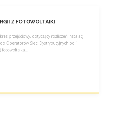
RGII Z FOTOWOLTAIKI
kres przejściowy, dotyczący rozliczeń instalacji
 do Operatorów Sieci Dystrybucyjnych od 1
) fotowoltaika
…