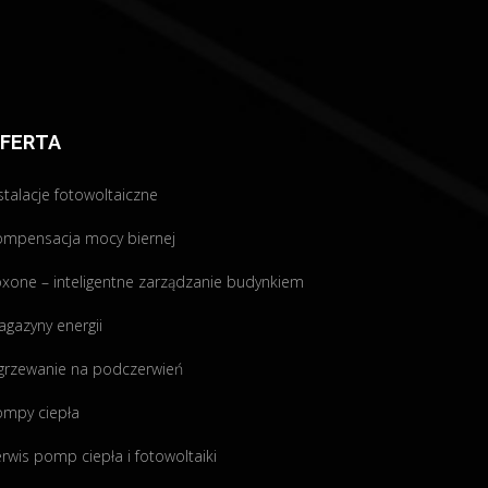
FERTA
stalacje fotowoltaiczne
ompensacja mocy biernej
xone – inteligentne zarządzanie budynkiem
gazyny energii
grzewanie na podczerwień
ompy ciepła
rwis pomp ciepła i fotowoltaiki