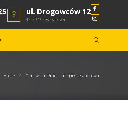
25
ul. Drogowców 12
42-202 Częstochowa
T
Home
/
Odnawialne źródła energii Częstochowa