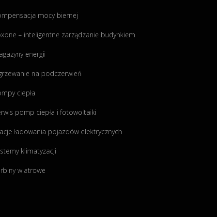
ompensacja mocy biernej
xone – inteligentne zarządzanie budynkiem
gazyny energii
grzewanie na podczerwień
ompy ciepła
rwis pomp ciepła i fotowoltaiki
acje ładowania pojazdów elektrycznych
stemy klimatyzacji
rbiny wiatrowe