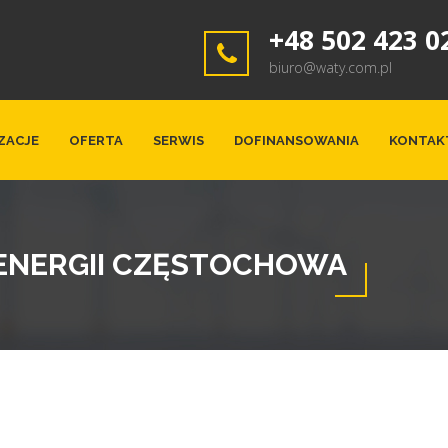
+48 502 423 0
biuro@waty.com.pl
ZACJE
OFERTA
SERWIS
DOFINANSOWANIA
KONTAK
ENERGII CZĘSTOCHOWA