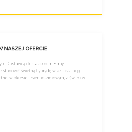
 NASZEJ OFERCIE
nym Dostawcą i Instalatorem Firmy
e stanowić świetną hybrydę wraz instalacją
dziej w okresie jesienno-zimowym, a świeci w