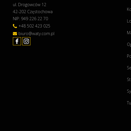
f
ul. Drogowców 12
K
e
42-202 Częstochowa
r
NIP: 949 226 22 70
Lo
c
+48 502 423 025
i
Ma
biuro@waty.com.pl
e
O
"
P
Se
St
Sy
Tu