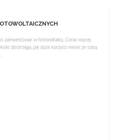
I FOTOWOLTAICZNYCH
 zainwestować w fotowoltaikę. Coraz więcej
lic dostrzega, jak duże korzyści niesie ze sobą
…